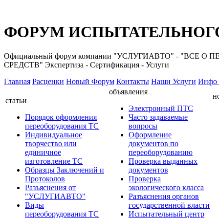
ФОРУМ ИСПЫТАТЕЛЬНОГО
Официальный форум компании "УСЛУГИАВТО" - "ВС
СРЕДСТВ" Экспертиза - Сертификация - Услуги
Главная
Расценки
Новый Форум
Контакты
Наши Услуги
Инфо 
объявления
н
статьи
Электронный ПТС
Порядок оформления
Часто задаваемые
переоборудования ТС
вопросы
Индивидуальное
Оформление
творчество или
документов по
единичное
переоборудованию
изготовление ТС
Проверка выданных
Образцы Заключений и
документов
Протоколов
Проверка
Разъяснения от
экологического класса
"УСЛУГИАВТО"
Разъяснения органов
Виды
государственной власти
переоборудования ТС
Испытательный центр