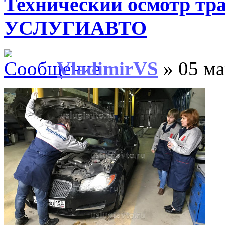
Технический осмотр тр
УСЛУГИАВТО
VladimirVS
» 05 ма