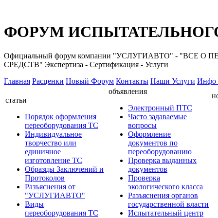
ФОРУМ ИСПЫТАТЕЛЬНОГО
Официальный форум компании "УСЛУГИАВТО" - "ВС
СРЕДСТВ" Экспертиза - Сертификация - Услуги
Главная
Расценки
Новый Форум
Контакты
Наши Услуги
Инфо 
объявления
н
статьи
Электронный ПТС
Порядок оформления
Часто задаваемые
переоборудования ТС
вопросы
Индивидуальное
Оформление
творчество или
документов по
единичное
переоборудованию
изготовление ТС
Проверка выданных
Образцы Заключений и
документов
Протоколов
Проверка
Разъяснения от
экологического класса
"УСЛУГИАВТО"
Разъяснения органов
Виды
государственной власти
переоборудования ТС
Испытательный центр