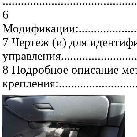
............................................
6
Модификации:............................
7 Чертеж (и) для иденти
управления...........................
8 Подробное описание ме
крепления:..............................