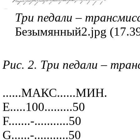
Три педали – трансмис
Безымянный2.jpg (17.3
Рис. 2. Три педали – тра
......МАКС......МИН.
E.....100.........50
F.......-...........50
G......-...........50