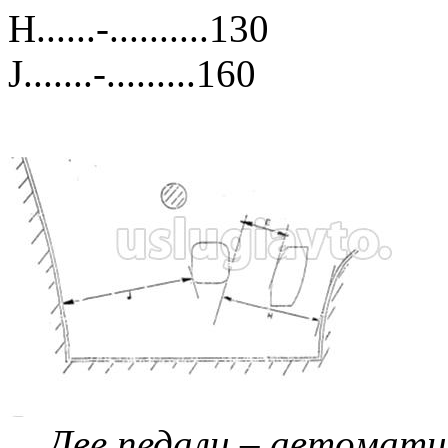
H......-..........130
J.......-.........160
Две педали – автомати