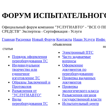
ФОРУМ ИСПЫТАТЕЛЬНОГО
Официальный форум компании "УСЛУГИАВТО" - "ВС
СРЕДСТВ" Экспертиза - Сертификация - Услуги
Главная
Расценки
Новый Форум
Контакты
Наши Услуги
Инфо 
объявления
н
статьи
Электронный ПТС
Порядок оформления
Часто задаваемые
переоборудования ТС
вопросы
Индивидуальное
Оформление
творчество или
документов по
единичное
переоборудованию
изготовление ТС
Проверка выданных
Образцы Заключений и
документов
Протоколов
Проверка
Разъяснения от
экологического класса
"УСЛУГИАВТО"
Разъяснения органов
Виды
государственной власти
переоборудования ТС
Испытательный центр