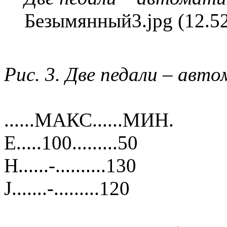
Безымянный3.jpg (12.5
Рис. 3. Две педали – авт
......МАКС......МИН.
E.....100.........50
H......-..........130
J.......-.........120