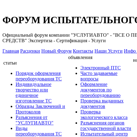
ФОРУМ ИСПЫТАТЕЛЬНОГО
Официальный форум компании "УСЛУГИАВТО" - "ВС
СРЕДСТВ" Экспертиза - Сертификация - Услуги
Главная
Расценки
Новый Форум
Контакты
Наши Услуги
Инфо 
объявления
н
статьи
Электронный ПТС
Порядок оформления
Часто задаваемые
переоборудования ТС
вопросы
Индивидуальное
Оформление
творчество или
документов по
единичное
переоборудованию
изготовление ТС
Проверка выданных
Образцы Заключений и
документов
Протоколов
Проверка
Разъяснения от
экологического класса
"УСЛУГИАВТО"
Разъяснения органов
Виды
государственной власти
переоборудования ТС
Испытательный центр