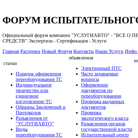
ФОРУМ ИСПЫТАТЕЛЬНОГО
Официальный форум компании "УСЛУГИАВТО" - "ВС
СРЕДСТВ" Экспертиза - Сертификация - Услуги
Главная
Расценки
Новый Форум
Контакты
Наши Услуги
Инфо 
объявления
н
статьи
Электронный ПТС
Порядок оформления
Часто задаваемые
переоборудования ТС
вопросы
Индивидуальное
Оформление
творчество или
документов по
единичное
переоборудованию
изготовление ТС
Проверка выданных
Образцы Заключений и
документов
Протоколов
Проверка
Разъяснения от
экологического класса
"УСЛУГИАВТО"
Разъяснения органов
Виды
государственной власти
переоборудования ТС
Испытательный центр