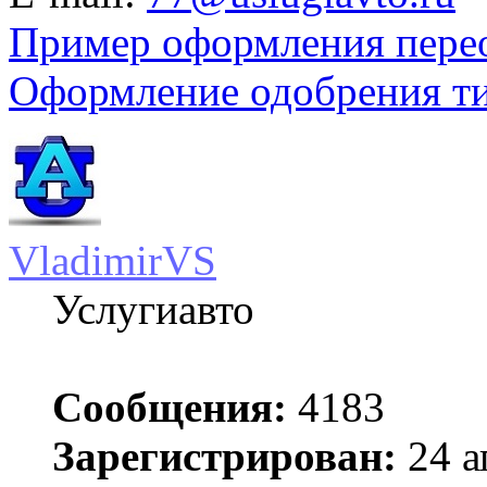
Пример оформления пере
Оформление одобрения т
VladimirVS
Услугиавто
Сообщения:
4183
Зарегистрирован:
24 а