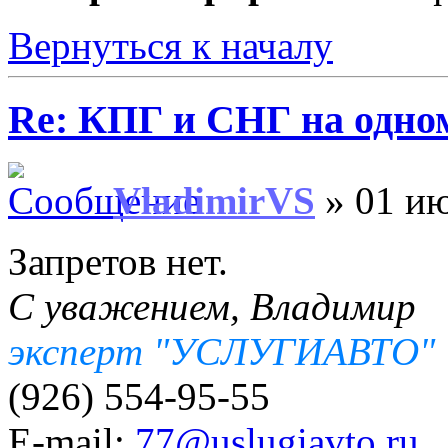
Вернуться к началу
Re: КПГ и СНГ на одном
VladimirVS
» 01 ию
Запретов нет.
С уважением, Владимир
эксперт "УСЛУГИАВТО"
(926) 554-95-55
E-mail:
77@uslugiavto.ru