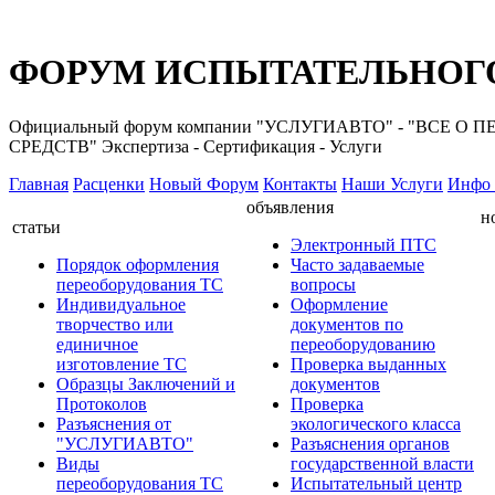
ФОРУМ ИСПЫТАТЕЛЬНОГО
Официальный форум компании "УСЛУГИАВТО" - "ВС
СРЕДСТВ" Экспертиза - Сертификация - Услуги
Главная
Расценки
Новый Форум
Контакты
Наши Услуги
Инфо 
объявления
н
статьи
Электронный ПТС
Порядок оформления
Часто задаваемые
переоборудования ТС
вопросы
Индивидуальное
Оформление
творчество или
документов по
единичное
переоборудованию
изготовление ТС
Проверка выданных
Образцы Заключений и
документов
Протоколов
Проверка
Разъяснения от
экологического класса
"УСЛУГИАВТО"
Разъяснения органов
Виды
государственной власти
переоборудования ТС
Испытательный центр