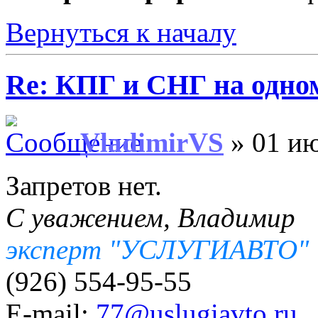
Вернуться к началу
Re: КПГ и СНГ на одном
VladimirVS
» 01 ию
Запретов нет.
С уважением, Владимир
эксперт "УСЛУГИАВТО"
(926) 554-95-55
E-mail:
77@uslugiavto.ru