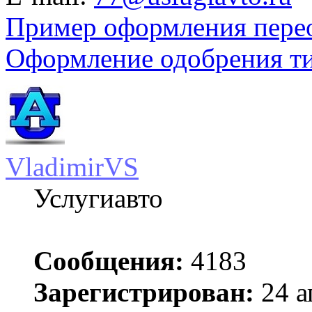
Пример оформления пере
Оформление одобрения т
VladimirVS
Услугиавто
Сообщения:
4183
Зарегистрирован:
24 а