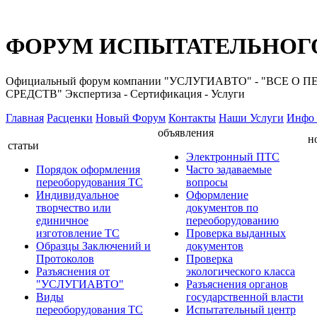
ФОРУМ ИСПЫТАТЕЛЬНОГО
Официальный форум компании "УСЛУГИАВТО" - "ВС
СРЕДСТВ" Экспертиза - Сертификация - Услуги
Главная
Расценки
Новый Форум
Контакты
Наши Услуги
Инфо 
объявления
н
статьи
Электронный ПТС
Порядок оформления
Часто задаваемые
переоборудования ТС
вопросы
Индивидуальное
Оформление
творчество или
документов по
единичное
переоборудованию
изготовление ТС
Проверка выданных
Образцы Заключений и
документов
Протоколов
Проверка
Разъяснения от
экологического класса
"УСЛУГИАВТО"
Разъяснения органов
Виды
государственной власти
переоборудования ТС
Испытательный центр