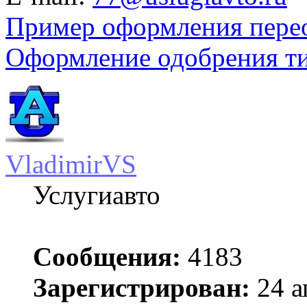
Пример оформления пере
Оформление одобрения т
VladimirVS
Услугиавто
Сообщения:
4183
Зарегистрирован:
24 а