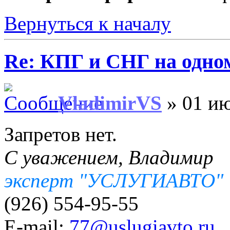
Вернуться к началу
Re: КПГ и СНГ на одном
VladimirVS
» 01 ию
Запретов нет.
С уважением, Владимир
эксперт "УСЛУГИАВТО"
(926) 554-95-55
E-mail:
77@uslugiavto.ru