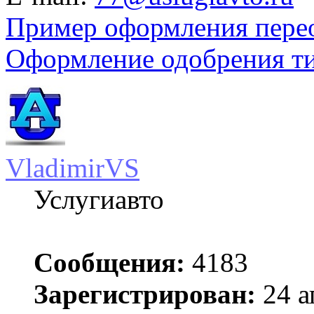
Пример оформления пере
Оформление одобрения т
VladimirVS
Услугиавто
Сообщения:
4183
Зарегистрирован:
24 а