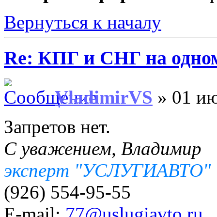
Вернуться к началу
Re: КПГ и СНГ на одном
VladimirVS
» 01 ию
Запретов нет.
С уважением, Владимир
эксперт "УСЛУГИАВТО"
(926) 554-95-55
E-mail:
77@uslugiavto.ru