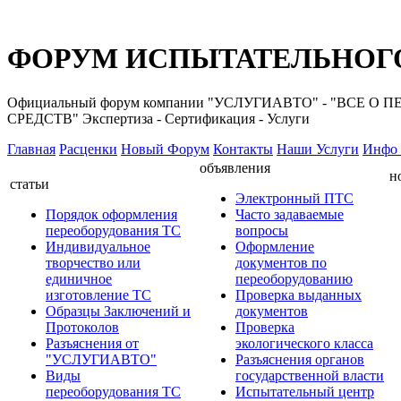
ФОРУМ ИСПЫТАТЕЛЬНОГО
Официальный форум компании "УСЛУГИАВТО" - "ВС
СРЕДСТВ" Экспертиза - Сертификация - Услуги
Главная
Расценки
Новый Форум
Контакты
Наши Услуги
Инфо 
объявления
н
статьи
Электронный ПТС
Порядок оформления
Часто задаваемые
переоборудования ТС
вопросы
Индивидуальное
Оформление
творчество или
документов по
единичное
переоборудованию
изготовление ТС
Проверка выданных
Образцы Заключений и
документов
Протоколов
Проверка
Разъяснения от
экологического класса
"УСЛУГИАВТО"
Разъяснения органов
Виды
государственной власти
переоборудования ТС
Испытательный центр