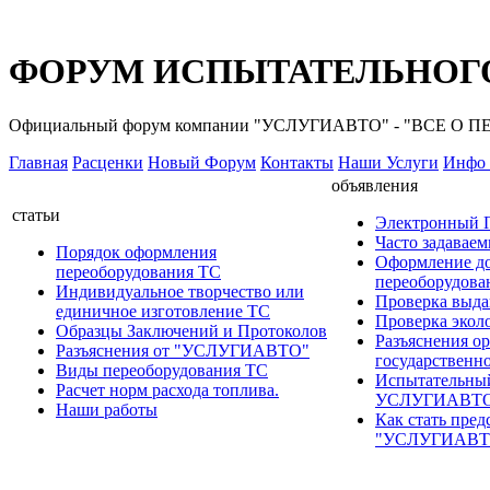
ФОРУМ ИСПЫТАТЕЛЬНОГО
Официальный форум компании "УСЛУГИАВТО" - "ВСЕ О
Главная
Расценки
Новый Форум
Контакты
Наши Услуги
Инфо 
объявления
статьи
Электронный
Часто задавае
Порядок оформления
Оформление д
переоборудования ТС
переоборудов
Индивидуальное творчество или
Проверка выда
единичное изготовление ТС
Проверка эколо
Образцы Заключений и Протоколов
Разъяснения о
Разъяснения от "УСЛУГИАВТО"
государственн
Виды переоборудования ТС
Испытательны
Расчет норм расхода топлива.
УСЛУГИАВТ
Наши работы
Как стать пред
"УСЛУГИАВТ