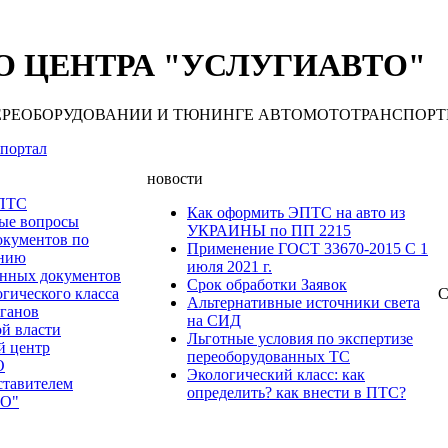
 ЦЕНТРА "УСЛУГИАВТО"
 ПЕРЕОБОРУДОВАНИИ И ТЮНИНГЕ АВТОМОТОТРАНСПОРТНЫХ С
портал
новости
 ПТС
Как оформить ЭПТС на авто из
мые вопросы
УКРАИНЫ по ПП 2215
окументов по
Применение ГОСТ 33670-2015 С 1
анию
июля 2021 г.
нных документов
Срок обработки Заявок
гического класса
С
Альтернативные источники света
рганов
на СИД
ой власти
Льготные условия по экспертизе
й центр
переоборудованных ТС
О
Экологический класс: как
ставителем
определить? как внести в ПТС?
О"