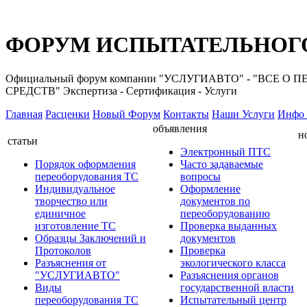
ФОРУМ ИСПЫТАТЕЛЬНОГО
Официальный форум компании "УСЛУГИАВТО" - "ВС
СРЕДСТВ" Экспертиза - Сертификация - Услуги
Главная
Расценки
Новый Форум
Контакты
Наши Услуги
Инфо 
объявления
н
статьи
Электронный ПТС
Порядок оформления
Часто задаваемые
переоборудования ТС
вопросы
Индивидуальное
Оформление
творчество или
документов по
единичное
переоборудованию
изготовление ТС
Проверка выданных
Образцы Заключений и
документов
Протоколов
Проверка
Разъяснения от
экологического класса
"УСЛУГИАВТО"
Разъяснения органов
Виды
государственной власти
переоборудования ТС
Испытательный центр