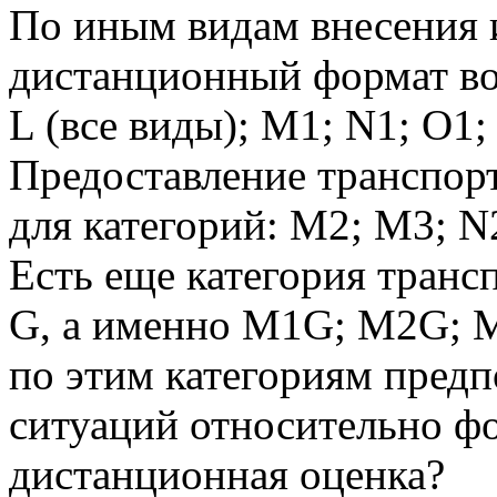
По иным видам внесения 
дистанционный формат во
L (все виды); М1; N1; O1;
Предоставление транспор
для категорий: М2; М3; N2
Есть еще категория транс
G, а именно М1G; М2G; М
по этим категориям пред
ситуаций относительно фо
дистанционная оценка?