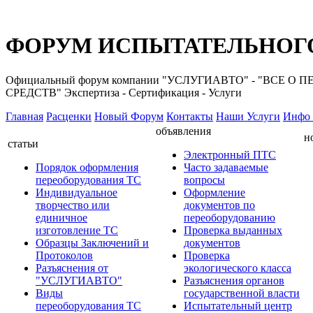
ФОРУМ ИСПЫТАТЕЛЬНОГО
Официальный форум компании "УСЛУГИАВТО" - "ВС
СРЕДСТВ" Экспертиза - Сертификация - Услуги
Главная
Расценки
Новый Форум
Контакты
Наши Услуги
Инфо 
объявления
н
статьи
Электронный ПТС
Порядок оформления
Часто задаваемые
переоборудования ТС
вопросы
Индивидуальное
Оформление
творчество или
документов по
единичное
переоборудованию
изготовление ТС
Проверка выданных
Образцы Заключений и
документов
Протоколов
Проверка
Разъяснения от
экологического класса
"УСЛУГИАВТО"
Разъяснения органов
Виды
государственной власти
переоборудования ТС
Испытательный центр