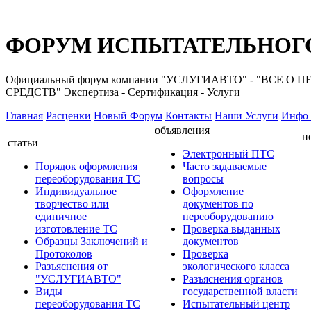
ФОРУМ ИСПЫТАТЕЛЬНОГО
Официальный форум компании "УСЛУГИАВТО" - "ВС
СРЕДСТВ" Экспертиза - Сертификация - Услуги
Главная
Расценки
Новый Форум
Контакты
Наши Услуги
Инфо 
объявления
н
статьи
Электронный ПТС
Порядок оформления
Часто задаваемые
переоборудования ТС
вопросы
Индивидуальное
Оформление
творчество или
документов по
единичное
переоборудованию
изготовление ТС
Проверка выданных
Образцы Заключений и
документов
Протоколов
Проверка
Разъяснения от
экологического класса
"УСЛУГИАВТО"
Разъяснения органов
Виды
государственной власти
переоборудования ТС
Испытательный центр