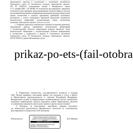
prikaz-po-ets-(fail-otob