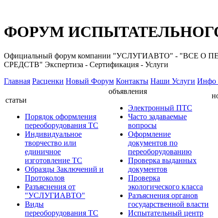
ФОРУМ ИСПЫТАТЕЛЬНОГО
Официальный форум компании "УСЛУГИАВТО" - "ВС
СРЕДСТВ" Экспертиза - Сертификация - Услуги
Главная
Расценки
Новый Форум
Контакты
Наши Услуги
Инфо 
объявления
н
статьи
Электронный ПТС
Порядок оформления
Часто задаваемые
переоборудования ТС
вопросы
Индивидуальное
Оформление
творчество или
документов по
единичное
переоборудованию
изготовление ТС
Проверка выданных
Образцы Заключений и
документов
Протоколов
Проверка
Разъяснения от
экологического класса
"УСЛУГИАВТО"
Разъяснения органов
Виды
государственной власти
переоборудования ТС
Испытательный центр