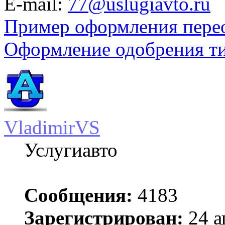
E-mail:
77@uslugiavto.ru
Пример оформления пере
Оформление одобрения т
VladimirVS
Услугиавто
Сообщения:
4183
Зарегистрирован:
24 а