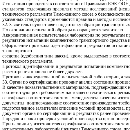
Испытания проводятся в соответствии с Правилами ЕЭК ООН, Г
стандартов, содержащих правила и методы исследований (испы
технического регламента Таможенного союза о безопасности к
указанных стандартов применяются правила и методы исслед
32. Заявитель осуществляет подготовку образцов транспортны
По окончании испытаний образцы возвращаются заявителю.
Аккредитованная испытательная лаборатория по результатам 
результатов испытаний комплектного транспортного средства и
Оформление протокола идентификации и результатов испытани
транспортного
средства (одобрения типа шасси), кроме выдаваемых в соответс
технического регламента.
Протокол идентификации и результатов испытаний комплектно
рассмотрения прошло не более двух лет.
Протоколы аккредитованной испытательной лаборатории, а так
33. Орган по сертификации проводит анализ состояния произв
В качестве доказательственных материалов, подтверждающих н
соответствующих требованиям настоящего технического реглам
сертификат соответствия системы менеджмента качества изгот
документы, подтверждающие соответствие производства требо
подготовленное заявителем описание условий производства, п
документ органа по сертификации о результатах ранее проведе
Порядок и сроки проверки условий производства орган по серт
При наличии у изготовителя сертификата соответствия систе
испытательных лабораторий (центров) Таможенного союза, про