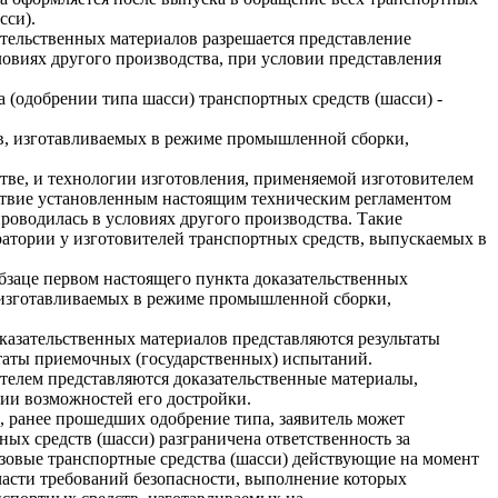
сси).
ательственных материалов разрешается представление
ловиях другого производства, при условии представления
а (одобрении типа шасси) транспортных средств (шасси) -
тв, изготавливаемых в режиме промышленной сборки,
стве, и технологии изготовления, применяемой изготовителем
тствие установленным настоящим техническим регламентом
роводилась в условиях другого производства. Такие
атории у изготовителей транспортных средств, выпускаемых в
абзаце первом настоящего пункта доказательственных
 изготавливаемых в режиме промышленной сборки,
оказательственных материалов представляются результаты
ьтаты приемочных (государственных) испытаний.
ителем представляются доказательственные материалы,
ии возможностей его достройки.
в, ранее прошедших одобрение типа, заявитель может
ых средств (шасси) разграничена ответственность за
азовые транспортные средства (шасси) действующие на момент
 части требований безопасности, выполнение которых