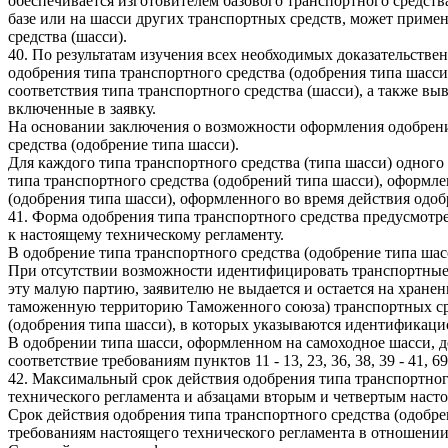
обеспечивается изготовителем базового транспортного средств
базе или на шасси других транспортных средств, может примен
средства (шасси).
40. По результатам изучения всех необходимых доказательств
одобрения типа транспортного средства (одобрения типа шасс
соответствия типа транспортного средства (шасси), а также 
включенные в заявку.
На основании заключения о возможности оформления одобрения
средства (одобрение типа шасси).
Для каждого типа транспортного средства (типа шасси) одного
типа транспортного средства (одобрений типа шасси), оформл
(одобрения типа шасси), оформленного во время действия одоб
41. Форма одобрения типа транспортного средства предусмот
к настоящему техническому регламенту.
В одобрение типа транспортного средства (одобрение типа ша
При отсутствии возможности идентифицировать транспортные с
эту малую партию, заявителю не выдается и остается на хран
таможенную территорию Таможенного союза) транспортных сред
(одобрения типа шасси), в которых указываются идентификаци
В одобрении типа шасси, оформленном на самоходное шасси, д
соответствие требованиям пунктов 11 - 13, 23, 36, 38, 39 - 41,
42. Максимальный срок действия одобрения типа транспортного
технического регламента и абзацами вторым и четвертым наст
Срок действия одобрения типа транспортного средства (одобре
требованиям настоящего технического регламента в отношении