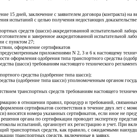
ение 15 дней, заключение с заявителем договора (контракта) на
ения испытаний с целью получения недостающих доказательстве
портных средств (шасси) аккредитованной испытательной лабо
изготовителем и заверенное аккредитованной испытательной лаб
ии с пунктом 27;
тствии, оформление сертификатов
 предусмотренным приложениями N 2, 3 и 6 к настоящему техниче
ости оформления одобрения типа транспортного средства (одобр
редства (шасси) требованиям настоящего технического регламе
портного средства (одобрение типа шасси);
средства (одобрение типа шасси) уполномоченным органом госуд
тствием транспортных средств требованиям настоящего техничес
рмацию в отношении правил, процедур и требований, связанных
формления сертификатов соответствия в течение двух лет с мом
си) вносятся номера указанных сертификатов, если иное не пред
и решения органа по сертификации проводит экспертизу предст
отоколы испытаний, организует их регистрацию и учет. При вк
аций транспортных средств, как правило, с ожидаемыми наихуд
икации транспортных средств, включенные в заявку.