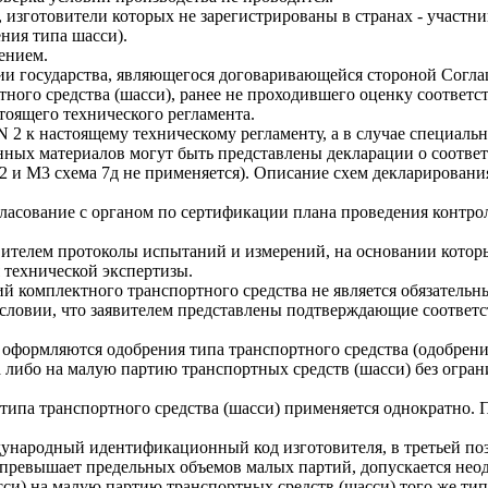
 изготовители которых не зарегистрированы в странах - участни
ния типа шасси).
ением.
ии государства, являющегося договаривающейся стороной Согла
ртного средства (шасси), ранее не проходившего оценку соответ
оящего технического регламента.
2 к настоящему техническому регламенту, а в случае специаль
нных материалов могут быть представлены декларации о соответ
M2 и M3 схема 7д не применяется). Описание схем декларирован
гласование с органом по сертификации плана проведения контр
вителем протоколы испытаний и измерений, на основании котор
технической экспертизы.
 комплектного транспортного средства не является обязательн
условии, что заявителем представлены подтверждающие соответ
формляются одобрения типа транспортного средства (одобрения 
да либо на малую партию транспортных средств (шасси) без огра
типа транспортного средства (шасси) применяется однократно. 
ждународный идентификационный код изготовителя, в третьей поз
е превышает предельных объемов малых партий, допускается не
сси) на малую партию транспортных средств (шасси) того же ти