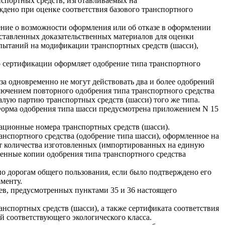
нспортных средств, изготавливаемых на
ждено при оценке соответствия базового транспортного
ение о возможности оформления или об отказе в оформлении
дставленных доказательственных материалов для оценки
спытаний на модификации транспортных средств (шасси),
о сертификации оформляет одобрение типа транспортного
юза одновременно не могут действовать два и более одобрений
ключением повторного одобрения типа транспортного средства
алую партию транспортных средств (шасси) того же типа.
 Форма одобрения типа шасси предусмотрена приложением N 15
ационные номера транспортных средств (шасси).
нспортного средства (одобрение типа шасси), оформленное на
чет количества изготовленных (импортированных на единую
енные копии одобрения типа транспортного средства
о дорогам общего пользования, если было подтверждено его
аменту.
аев, предусмотренных пунктами 35 и 36 настоящего
нспортных средств (шасси), а также сертификата соответствия
й соответствующего экологического класса.