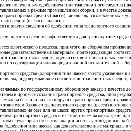
 ранее полученным одобрением типа транспортного средства (ша
готавливаемых в режиме промышленной сборки, в качестве доказ
) транспортных средств (шасси) - аналогов, изготовленных в ус
ых средств (шасси) - аналогов.
си) вносятся сведения об одобрении типа транспортного средств
транспортного средства, оформленного для транспортных средс
я технологического процесса, принятого на сборочном производ
тельные доказательственные материалы, подтверждающие соотве
ий транспортных средств, оценка соответствия которых ранее п
ана по сертификации или аккредитованной испытательной лабор
портного средства (одобрения типа шасси) вместо указанных в 
териалы, подтверждающие соответствие транспортных средств,
тавляемых по государственному оборонному заказу, в качестве д
телем в процессе создания транспортного средства, либо резул
ваемых на базе или на шасси других транспортных средств, заяв
товителем базового транспортного средства (шасси) в отношен
отавливаемых на базе или на шасси других транспортных средст
елем транспортных средств и изготовителем базовых транспортн
В этом случае орган по сертификации использует выданные на б
ва (одобрения типа шасси) как доказательственные материалы в