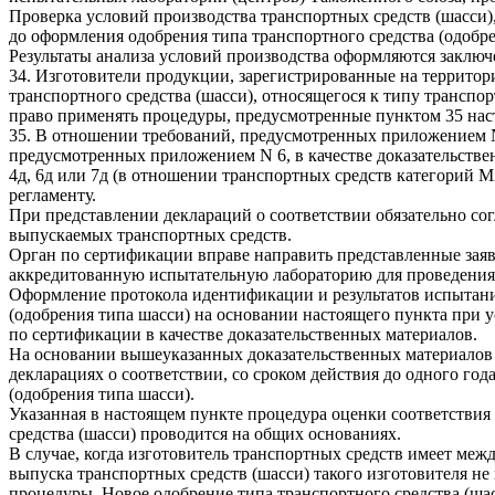
Проверка условий производства транспортных средств (шасси),
до оформления одобрения типа транспортного средства (одобре
Результаты анализа условий производства оформляются заключ
34. Изготовители продукции, зарегистрированные на территор
транспортного средства (шасси), относящегося к типу транспо
право применять процедуры, предусмотренные пунктом 35 наст
35. В отношении требований, предусмотренных приложением N 
предусмотренных приложением N 6, в качестве доказательстве
4д, 6д или 7д (в отношении транспортных средств категорий 
регламенту.
При представлении деклараций о соответствии обязательно со
выпускаемых транспортных средств.
Орган по сертификации вправе направить представленные зая
аккредитованную испытательную лабораторию для проведения 
Оформление протокола идентификации и результатов испытаний
(одобрения типа шасси) на основании настоящего пункта при 
по сертификации в качестве доказательственных материалов.
На основании вышеуказанных доказательственных материалов о
декларациях о соответствии, со сроком действия до одного го
(одобрения типа шасси).
Указанная в настоящем пункте процедура оценки соответствия 
средства (шасси) проводится на общих основаниях.
В случае, когда изготовитель транспортных средств имеет ме
выпуска транспортных средств (шасси) такого изготовителя н
процедуры. Новое одобрение типа транспортного средства (ша