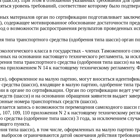
а (шасси). При этом в отношении указанных требований для тра
яться уровень требований, соответствие которому было подтвер
енных материалов орган по сертификации подготавливает заключ
и), содержащее мотивированное обоснование достаточности пре
вывод о возможности распространения результатов проведенных и
 типа транспортного средства (одобрения типа шасси) орган п
 экологического класса в государствах - членах Таможенного со
енных на основании настоящего технического регламента, за ис
рения типа транспортного средства (одобрения типа шасси) на м
рена приложением N 14 к настоящему техническому регламенту.
сси), оформленное на малую партию, могут вноситься идентифик
редства (шасси), входящие в малую партию, одобрение типа тра
ении в органе по сертификации. Орган по сертификации ведет у
ств (шасси) и на основании обращения заявителя выдает завер
онные номера транспортных средств (шасси).
елается запись о возможности перемещения самоходного шасси п
 69, 107, 109, 110 приложения N 2 к настоящему техническому регл
 средства (одобрение типа шасси) 3 года, за исключением случ
оящего пункта.
ния типа шасси), в том числе, оформленных на малую партию тра
 выбросов ограничиваются датой окончания действия требовани