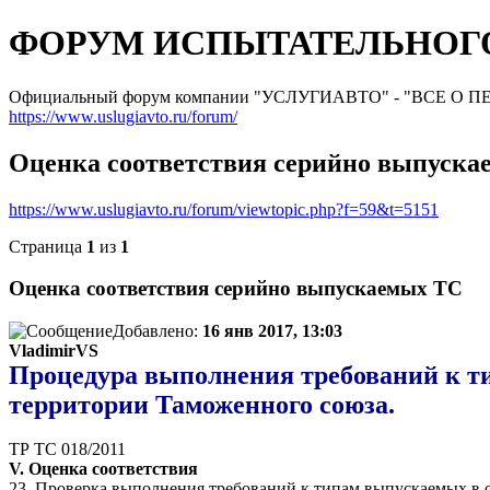
ФОРУМ ИСПЫТАТЕЛЬНОГО
Официальный форум компании "УСЛУГИАВТО" - "ВСЕ О
https://www.uslugiavto.ru/forum/
Оценка соответствия серийно выпуска
https://www.uslugiavto.ru/forum/viewtopic.php?f=59&t=5151
Страница
1
из
1
Оценка соответствия серийно выпускаемых ТС
Добавлено:
16 янв 2017, 13:03
VladimirVS
Процедура выполнения требований к т
территории Таможенного союза.
ТР ТС 018/2011
V. Оценка соответствия
23. Проверка выполнения требований к типам выпускаемых в о