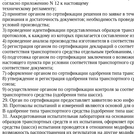
согласно приложению N 12 к настоящему
техническому регламенту;
2) принятие органом по сертификации решения по заявке в теч
признания и достаточность документов; необходимость провед
условий производства;
3) проведение идентификации представленных образцов транс
протоколов, к каждому из которых прилагается составленное 
4) проведение анализа производства изготовителя в соответств
5) регистрация органом по сертификации деклараций о соотве
соответствия транспортного средства отдельным требованиям,
6) подготовка органом по сертификации заключения о возможн
настоящего пункта при условии соответствия транспортного с
соответствие документа;
7) оформление органом по сертификации одобрения типа транс
8) утверждение и регистрация одобрения типа транспортного 
союза;
9) осуществление органом по сертификации контроля за соотве
транспортного средства (одобрения типа шасси).
29. Орган по сертификации предоставляет заявителю всю инфо
30. Протоколы испытаний и измерений являются основой для о
В одобрение типа транспортного средства (одобрение типа шас
31. Аккредитованная испытательная лаборатория на основани
образцов транспортных средств и их испытания, оформляет пр
средства (шасси) испытания проводятся в отношении модифик
возможность распространения их результатов на другие модиф