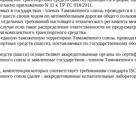
огласно приложению N 11 к ТР ТС 018/2011.
ых в государствах - членах Таможенного союза, проводится в сл
е шасси своим ходом по автомобильным дорогам общего пользов
 отдельных требований настоящего технического регламента ме
случае если такое распределение ответственности не предусмат
ля комплектного транспортного средства.
 единую таможенную территорию Таможенного союза, проводитс
ртных средств (шасси), поставляемых по государственному обо
редств (шасси) осуществляют аккредитованные органы по серти
ного союза и заявленные государством - членом Таможенного со
 компетенция которых соответствует требованиям стандарта ISO
ного союза (далее - аккредитованные испытательные лаборатор