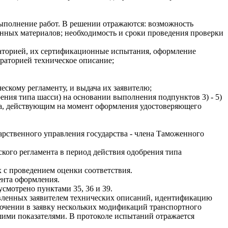
 выполнение работ. В решении отражаются: возможность
нных материалов; необходимость и сроки проведения проверки
раторией, их сертификационные испытания, оформление
ораторией техническое описание;
скому регламенту, и выдача их заявителю;
ения типа шасси) на основании выполнения подпунктов 3) - 5)
нта, действующим на момент оформления удостоверяющего
арственного управления государства - члена Таможенного
кого регламента в период действия одобрения типа
 с проведением оценки соответствия.
ента оформления.
усмотрено пунктами 35, 36 и 39.
авленных заявителем технических описаний, идентификацию
лючении в заявку нескольких модификаций транспортного
шими показателями. В протоколе испытаний отражается