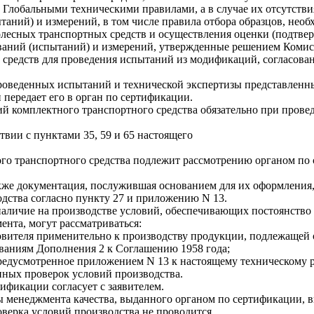
лобальными техническими правилами, а в случае их отсутствия
таний) и измерений, в том числе правила отбора образцов, нео
олесных транспортных средств и осуществления оценки (подтвер
ований (испытаний) и измерений, утвержденные решением Коми
х средств для проведения испытаний из модификаций, согласова
проведенных испытаний и технической экспертизы представлен
 передает его в орган по сертификации.
й комплектного транспортного средства обязательно при прове
твии с пунктами 35, 59 и 65 настоящего
го транспортного средства подлежит рассмотрению органом по 
же документация, послужившая основанием для их оформления, х
одства согласно пункту 27 и приложению N 13.
аличие на производстве условий, обеспечивающих постоянство 
ента, могут рассматриваться:
овителя применительно к производству продукции, подлежащей 
ваниям Дополнения 2 к Соглашению 1958 года;
редусмотренное приложением N 13 к настоящему техническому р
нных проверок условий производства.
ификации согласует с заявителем.
мы менеджмента качества, выданного органом по сертификации,
верка условий производства не проводится.