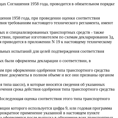
цах Соглашения 1958 года, проводится в обязательном порядке
шения 1958 года, при проведении оценки соответствия
ствия требованиям настоящего технического регламента, имеют
ных и специализированных транспортных средств - также
ствии, принятые изготовителем по схемам декларирования 3д,
ия приводится в приложении N 19 к настоящему техническому
ольных испытаний для целей подтверждения соответствия
ых были оформлены декларации о соответствии, в
ым при оформлении одобрения типа транспортного средства
ствие документы в полном объеме и все они признаны органом
типа шасси), в которые вносятся сведения об указанных
ничения срока действия одобрения типа транспортного средства
Последующая оценка соответствия этого типа транспортного
иции которого используется цифра 9, или годовая программа
однократное применение указанной в настоящем пункте
па оформляется после выпуска в обращение всех транспортных