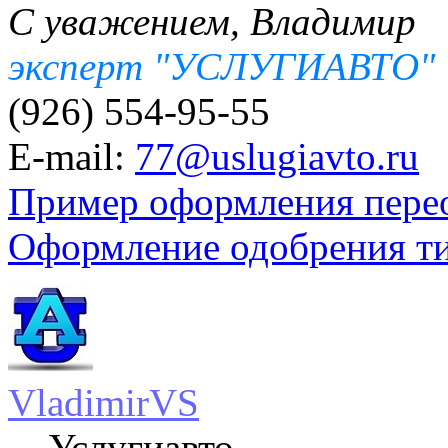
С уважением, Владимир
эксперт "УСЛУГИАВТО"
(926) 554-95-55
E-mail:
77@uslugiavto.ru
Пример оформления пере
Оформление одобрения т
VladimirVS
Услугиавто