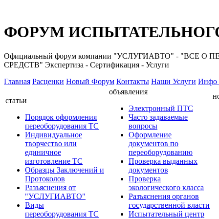
ФОРУМ ИСПЫТАТЕЛЬНОГО
Официальный форум компании "УСЛУГИАВТО" - "ВС
СРЕДСТВ" Экспертиза - Сертификация - Услуги
Главная
Расценки
Новый Форум
Контакты
Наши Услуги
Инфо 
объявления
н
статьи
Электронный ПТС
Порядок оформления
Часто задаваемые
переоборудования ТС
вопросы
Индивидуальное
Оформление
творчество или
документов по
единичное
переоборудованию
изготовление ТС
Проверка выданных
Образцы Заключений и
документов
Протоколов
Проверка
Разъяснения от
экологического класса
"УСЛУГИАВТО"
Разъяснения органов
Виды
государственной власти
переоборудования ТС
Испытательный центр