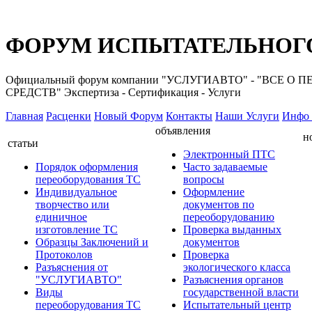
ФОРУМ ИСПЫТАТЕЛЬНОГО
Официальный форум компании "УСЛУГИАВТО" - "ВС
СРЕДСТВ" Экспертиза - Сертификация - Услуги
Главная
Расценки
Новый Форум
Контакты
Наши Услуги
Инфо 
объявления
н
статьи
Электронный ПТС
Порядок оформления
Часто задаваемые
переоборудования ТС
вопросы
Индивидуальное
Оформление
творчество или
документов по
единичное
переоборудованию
изготовление ТС
Проверка выданных
Образцы Заключений и
документов
Протоколов
Проверка
Разъяснения от
экологического класса
"УСЛУГИАВТО"
Разъяснения органов
Виды
государственной власти
переоборудования ТС
Испытательный центр