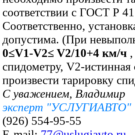
соответствии с ГОСТ Р 41
Соответственно, установ
допустима. (При невыпол
0≤V1-V2≤ V2/10+4 км/ч
,
спидометру, V2-истинная 
произвести тарировку спи
С уважением, Владимир
эксперт "УСЛУГИАВТО"
(926) 554-95-55
E-mail:
77@uslugiavto.ru