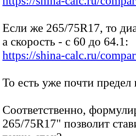
https://shina-calc.ru/compar
Если же 265/75R17, то диа
а скорость - с 60 до 64.1:
https://shina-calc.ru/compar
То есть уже почти предел 
Соответственно, формулир
265/75R17" позволит став