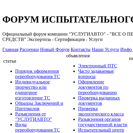
ФОРУМ ИСПЫТАТЕЛЬНОГО
Официальный форум компании "УСЛУГИАВТО" - "ВС
СРЕДСТВ" Экспертиза - Сертификация - Услуги
Главная
Расценки
Новый Форум
Контакты
Наши Услуги
Инфо 
объявления
н
статьи
Электронный ПТС
Порядок оформления
Часто задаваемые
переоборудования ТС
вопросы
Индивидуальное
Оформление
творчество или
документов по
единичное
переоборудованию
изготовление ТС
Проверка выданных
Образцы Заключений и
документов
Протоколов
Проверка
Разъяснения от
экологического класса
"УСЛУГИАВТО"
Разъяснения органов
Виды
государственной власти
переоборудования ТС
Испытательный центр