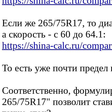
https://shina-calc.ru/compar
Если же 265/75R17, то диа
а скорость - с 60 до 64.1:
https://shina-calc.ru/compar
То есть уже почти предел 
Соответственно, формулир
265/75R17" позволит став