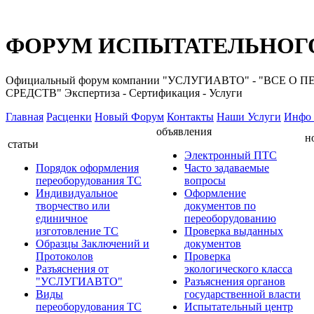
ФОРУМ ИСПЫТАТЕЛЬНОГО
Официальный форум компании "УСЛУГИАВТО" - "ВС
СРЕДСТВ" Экспертиза - Сертификация - Услуги
Главная
Расценки
Новый Форум
Контакты
Наши Услуги
Инфо 
объявления
н
статьи
Электронный ПТС
Порядок оформления
Часто задаваемые
переоборудования ТС
вопросы
Индивидуальное
Оформление
творчество или
документов по
единичное
переоборудованию
изготовление ТС
Проверка выданных
Образцы Заключений и
документов
Протоколов
Проверка
Разъяснения от
экологического класса
"УСЛУГИАВТО"
Разъяснения органов
Виды
государственной власти
переоборудования ТС
Испытательный центр