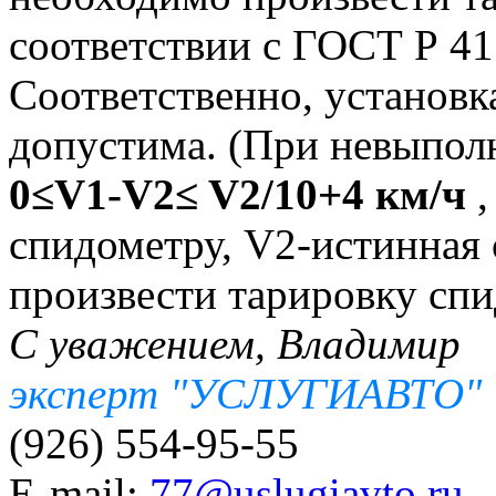
соответствии с ГОСТ Р 41
Соответственно, установ
допустима. (При невыпол
0≤V1-V2≤ V2/10+4 км/ч
,
спидометру, V2-истинная 
произвести тарировку спи
С уважением, Владимир
эксперт "УСЛУГИАВТО"
(926) 554-95-55
E-mail:
77@uslugiavto.ru