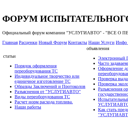
ФОРУМ ИСПЫТАТЕЛЬНОГО
Официальный форум компании "УСЛУГИАВТО" - "ВСЕ О
Главная
Расценки
Новый Форум
Контакты
Наши Услуги
Инфо 
объявления
статьи
Электронный
Часто задавае
Порядок оформления
Оформление д
переоборудования ТС
переоборудов
Индивидуальное творчество или
Проверка выда
единичное изготовление ТС
Проверка эколо
Образцы Заключений и Протоколов
Разъяснения о
Разъяснения от "УСЛУГИАВТО"
государственн
Виды переоборудования ТС
Испытательны
Расчет норм расхода топлива.
УСЛУГИАВТ
Наши работы
Как стать пред
"УСЛУГИАВТ