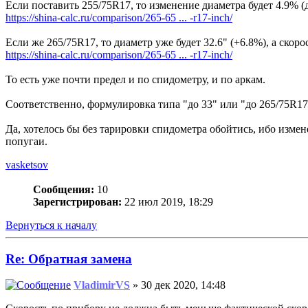
Если поставить 255/75R17, то изменение диаметра будет 4.9% (до 
https://shina-calc.ru/comparison/265-65 ... -r17-inch/
Если же 265/75R17, то диаметр уже будет 32.6" (+6.8%), а скорост
https://shina-calc.ru/comparison/265-65 ... -r17-inch/
То есть уже почти предел и по спидометру, и по аркам.
Соответственно, формулировка типа "до 33" или "до 265/75R17
Да, хотелось бы без тарировки спидометра обойтись, ибо изме
попугаи.
vasketsov
Сообщения:
10
Зарегистрирован:
22 июл 2019, 18:29
Вернуться к началу
Re: Обратная замена
VladimirVS
» 30 дек 2020, 14:48