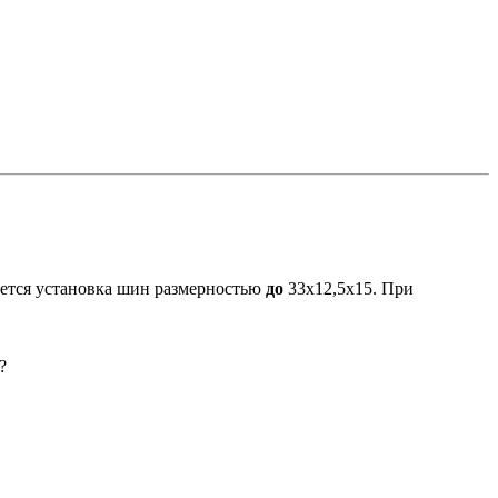
ается установка шин размерностью
до
33х12,5х15. При
?