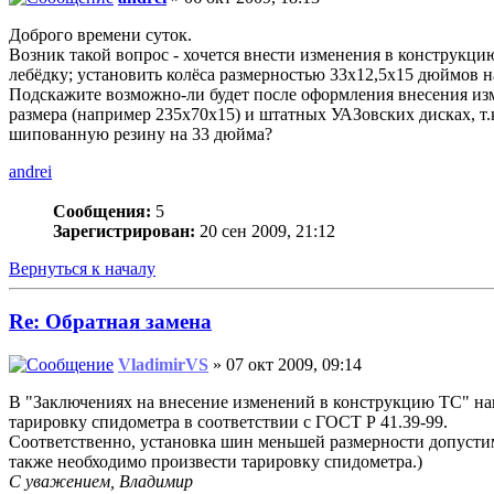
Доброго времени суток.
Возник такой вопрос - хочется внести изменения в конструкци
лебёдку; установить колёса размерностью 33х12,5х15 дюймов 
Подскажите возможно-ли будет после оформления внесения изме
размера (например 235х70х15) и штатных УАЗовских дисках, т.к
шипованную резину на 33 дюйма?
andrei
Сообщения:
5
Зарегистрирован:
20 сен 2009, 21:12
Вернуться к началу
Re: Обратная замена
VladimirVS
» 07 окт 2009, 09:14
В "Заключениях на внесение изменений в конструкцию ТС" наш
тарировку спидометра в соответствии с ГОСТ Р 41.39-99.
Соответственно, установка шин меньшей размерности допуст
также необходимо произвести тарировку спидометра.)
С уважением, Владимир