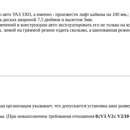
ю авто УАЗ 3303, а именно - произвести лифт кабины на 100 мм.
на дисках шириной 7,5 дюймов и вылетом 3мм.
нений в конструкцию авто эксплуатировать его не только на ко
. зимой на грязевой резине ездить скользко, а шипованная рези
а организация указывает, что допускается установка шин разм
има. (При невыполнении требования отношения
0≤V1-V2≤ V2/10