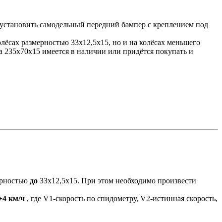
; установить самодельный передний бампер с креплением под
лёсах размерностью 33х12,5х15, но и на колёсах меньшего
на 235х70х15 имеется в наличии или придётся покупать и
ерностью
до
33х12,5х15. При этом необходимо произвести
+4 км/ч
, где V1-скорость по спидометру, V2-истинная скорость,