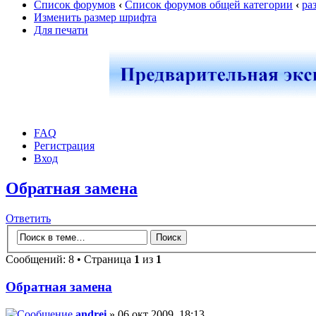
Список форумов
‹
Список форумов общей категории
‹
ра
Изменить размер шрифта
Для печати
FAQ
Регистрация
Вход
Обратная замена
Ответить
Сообщений: 8 • Страница
1
из
1
Обратная замена
andrei
» 06 окт 2009, 18:13