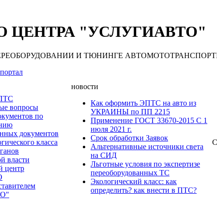
 ЦЕНТРА "УСЛУГИАВТО"
 ПЕРЕОБОРУДОВАНИИ И ТЮНИНГЕ АВТОМОТОТРАНСПОРТНЫХ С
портал
новости
 ПТС
Как оформить ЭПТС на авто из
мые вопросы
УКРАИНЫ по ПП 2215
окументов по
Применение ГОСТ 33670-2015 С 1
анию
июля 2021 г.
нных документов
Срок обработки Заявок
гического класса
С
Альтернативные источники света
рганов
на СИД
ой власти
Льготные условия по экспертизе
й центр
переоборудованных ТС
О
Экологический класс: как
ставителем
определить? как внести в ПТС?
О"