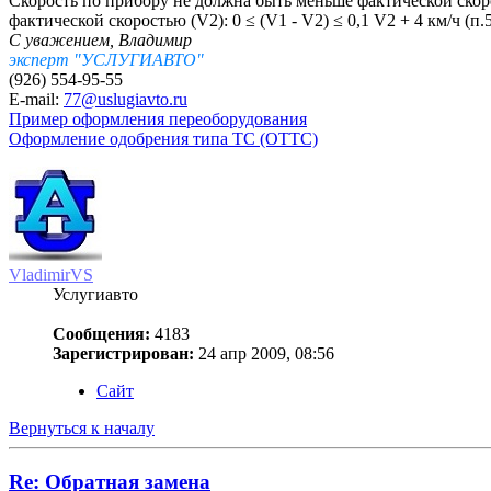
Скорость по прибору не должна быть меньше фактической скор
фактической скоростью (V2): 0 ≤ (V1 - V2) ≤ 0,1 V2 + 4 км/ч 
С уважением, Владимир
эксперт "УСЛУГИАВТО"
(926) 554-95-55
E-mail:
77@uslugiavto.ru
Пример оформления переоборудования
Оформление одобрения типа ТС (ОТТС)
VladimirVS
Услугиавто
Сообщения:
4183
Зарегистрирован:
24 апр 2009, 08:56
Сайт
Вернуться к началу
Re: Обратная замена