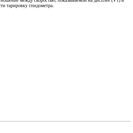
тношение между скоростью, показываемой на дисплее (V1) и
сти тарировку спидометра.