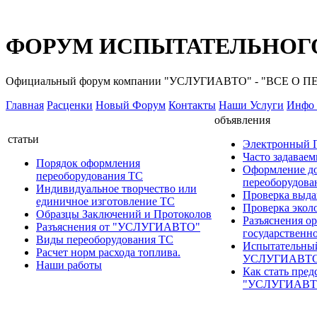
ФОРУМ ИСПЫТАТЕЛЬНОГО
Официальный форум компании "УСЛУГИАВТО" - "ВСЕ О
Главная
Расценки
Новый Форум
Контакты
Наши Услуги
Инфо 
объявления
статьи
Электронный
Часто задавае
Порядок оформления
Оформление д
переоборудования ТС
переоборудов
Индивидуальное творчество или
Проверка выда
единичное изготовление ТС
Проверка эколо
Образцы Заключений и Протоколов
Разъяснения о
Разъяснения от "УСЛУГИАВТО"
государственн
Виды переоборудования ТС
Испытательны
Расчет норм расхода топлива.
УСЛУГИАВТ
Наши работы
Как стать пред
"УСЛУГИАВТ