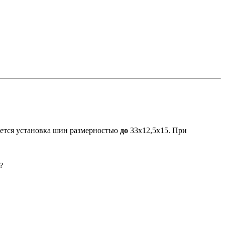
ается установка шин размерностью
до
33х12,5х15. При
?