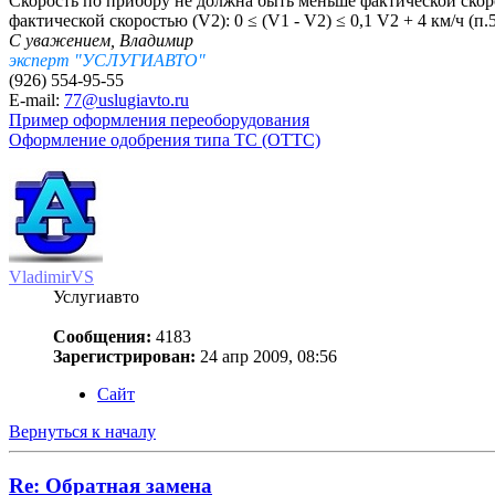
Скорость по прибору не должна быть меньше фактической скор
фактической скоростью (V2): 0 ≤ (V1 - V2) ≤ 0,1 V2 + 4 км/ч 
С уважением, Владимир
эксперт "УСЛУГИАВТО"
(926) 554-95-55
E-mail:
77@uslugiavto.ru
Пример оформления переоборудования
Оформление одобрения типа ТС (ОТТС)
VladimirVS
Услугиавто
Сообщения:
4183
Зарегистрирован:
24 апр 2009, 08:56
Сайт
Вернуться к началу
Re: Обратная замена