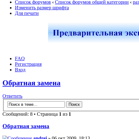
Список форумов
‹
Список форумов общей категории
‹
ра
Изменить размер шрифта
Для печати
FAQ
Регистрация
Вход
Обратная замена
Ответить
Сообщений: 8 • Страница
1
из
1
Обратная замена
andrei
» 06 окт 2009, 18:13