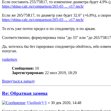
Если поставить 255/75R17, то изменение диаметра будет 4.9% (до 
https://shina-calc.ru/comparison/265-65 ... -r17-inch/
Если же 265/75R17, то диаметр уже будет 32.6" (+6.8%), а скорост
https://shina-calc.ru/comparison/265-65 ... -r17-inch/
То есть уже почти предел и по спидометру, и по аркам.
Соответственно, формулировка типа "до 33" или "до 265/75R17
Да, хотелось бы без тарировки спидометра обойтись, ибо изме
попугаи.
vasketsov
Сообщения:
10
Зарегистрирован:
22 июл 2019, 18:29
Вернуться к началу
Re: Обратная замена
VladimirVS
» 30 дек 2020, 14:48