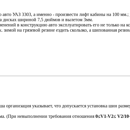
ю авто УАЗ 3303, а именно - произвести лифт кабины на 100 мм.
на дисках шириной 7,5 дюймов и вылетом 3мм.
нений в конструкцию авто эксплуатировать его не только на ко
. зимой на грязевой резине ездить скользко, а шипованная рези
а организация указывает, что допускается установка шин разм
има. (При невыполнении требования отношения
0≤V1-V2≤ V2/10