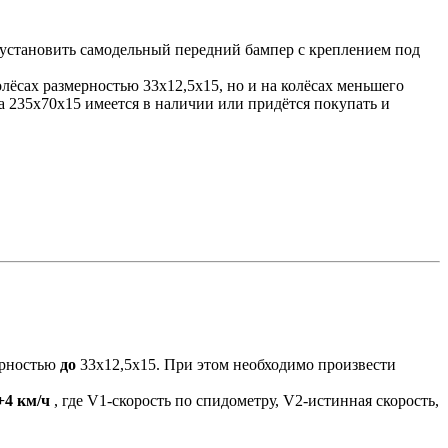
; установить самодельный передний бампер с креплением под
лёсах размерностью 33х12,5х15, но и на колёсах меньшего
на 235х70х15 имеется в наличии или придётся покупать и
ерностью
до
33х12,5х15. При этом необходимо произвести
+4 км/ч
, где V1-скорость по спидометру, V2-истинная скорость,