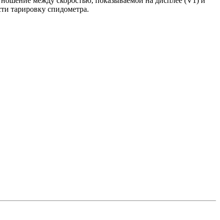
тношение между скоростью, показываемой на дисплее (V1) и
сти тарировку спидометра.