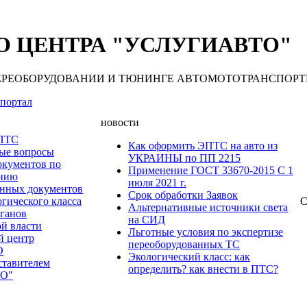
 ЦЕНТРА "УСЛУГИАВТО"
 ПЕРЕОБОРУДОВАНИИ И ТЮНИНГЕ АВТОМОТОТРАНСПОРТНЫХ С
портал
новости
 ПТС
Как оформить ЭПТС на авто из
мые вопросы
УКРАИНЫ по ПП 2215
окументов по
Применение ГОСТ 33670-2015 С 1
анию
июля 2021 г.
нных документов
Срок обработки Заявок
гического класса
С
Альтернативные источники света
рганов
на СИД
ой власти
Льготные условия по экспертизе
й центр
переоборудованных ТС
О
Экологический класс: как
ставителем
определить? как внести в ПТС?
О"