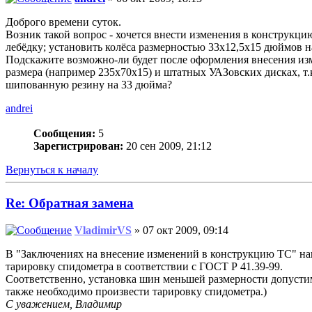
Доброго времени суток.
Возник такой вопрос - хочется внести изменения в конструкци
лебёдку; установить колёса размерностью 33х12,5х15 дюймов 
Подскажите возможно-ли будет после оформления внесения изме
размера (например 235х70х15) и штатных УАЗовских дисках, т.к
шипованную резину на 33 дюйма?
andrei
Сообщения:
5
Зарегистрирован:
20 сен 2009, 21:12
Вернуться к началу
Re: Обратная замена
VladimirVS
» 07 окт 2009, 09:14
В "Заключениях на внесение изменений в конструкцию ТС" наш
тарировку спидометра в соответствии с ГОСТ Р 41.39-99.
Соответственно, установка шин меньшей размерности допуст
также необходимо произвести тарировку спидометра.)
С уважением, Владимир