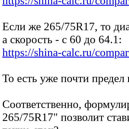
https://shina-calc.ru/compar
Если же 265/75R17, то диа
а скорость - с 60 до 64.1:
https://shina-calc.ru/compar
То есть уже почти предел 
Соответственно, формулир
265/75R17" позволит став