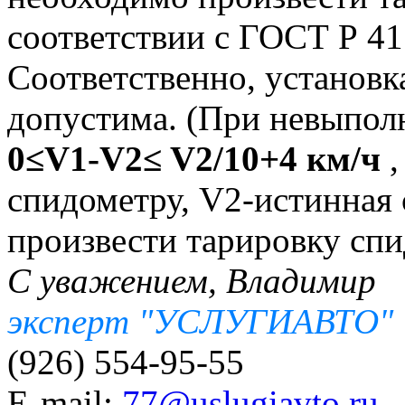
соответствии с ГОСТ Р 41
Соответственно, установ
допустима. (При невыпол
0≤V1-V2≤ V2/10+4 км/ч
,
спидометру, V2-истинная 
произвести тарировку спи
С уважением, Владимир
эксперт "УСЛУГИАВТО"
(926) 554-95-55
E-mail:
77@uslugiavto.ru