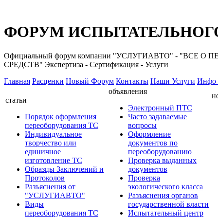
ФОРУМ ИСПЫТАТЕЛЬНОГО
Официальный форум компании "УСЛУГИАВТО" - "ВС
СРЕДСТВ" Экспертиза - Сертификация - Услуги
Главная
Расценки
Новый Форум
Контакты
Наши Услуги
Инфо 
объявления
н
статьи
Электронный ПТС
Порядок оформления
Часто задаваемые
переоборудования ТС
вопросы
Индивидуальное
Оформление
творчество или
документов по
единичное
переоборудованию
изготовление ТС
Проверка выданных
Образцы Заключений и
документов
Протоколов
Проверка
Разъяснения от
экологического класса
"УСЛУГИАВТО"
Разъяснения органов
Виды
государственной власти
переоборудования ТС
Испытательный центр