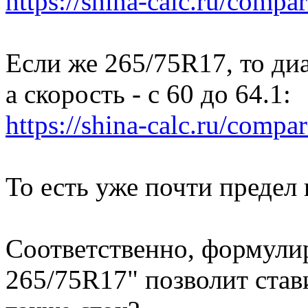
https://shina-calc.ru/compar
Если же 265/75R17, то диа
а скорость - с 60 до 64.1:
https://shina-calc.ru/compar
То есть уже почти предел 
Соответственно, формулир
265/75R17" позволит став