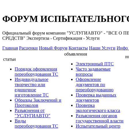
ФОРУМ ИСПЫТАТЕЛЬНОГО
Официальный форум компании "УСЛУГИАВТО" - "ВС
СРЕДСТВ" Экспертиза - Сертификация - Услуги
Главная
Расценки
Новый Форум
Контакты
Наши Услуги
Инфо 
объявления
н
статьи
Электронный ПТС
Порядок оформления
Часто задаваемые
переоборудования ТС
вопросы
Индивидуальное
Оформление
творчество или
документов по
единичное
переоборудованию
изготовление ТС
Проверка выданных
Образцы Заключений и
документов
Протоколов
Проверка
Разъяснения от
экологического класса
"УСЛУГИАВТО"
Разъяснения органов
Виды
государственной власти
переоборудования ТС
Испытательный центр