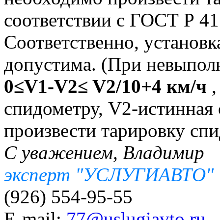
соответствии с ГОСТ Р 41
Соответственно, установ
допустима. (При невыпол
0≤V1-V2≤ V2/10+4 км/ч
,
спидометру, V2-истинная 
произвести тарировку спи
С уважением, Владимир
эксперт "УСЛУГИАВТО"
(926) 554-95-55
E-mail:
77@uslugiavto.ru