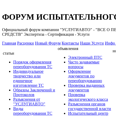
ФОРУМ ИСПЫТАТЕЛЬНОГО
Официальный форум компании "УСЛУГИАВТО" - "ВС
СРЕДСТВ" Экспертиза - Сертификация - Услуги
Главная
Расценки
Новый Форум
Контакты
Наши Услуги
Инфо 
объявления
н
статьи
Электронный ПТС
Порядок оформления
Часто задаваемые
переоборудования ТС
вопросы
Индивидуальное
Оформление
творчество или
документов по
единичное
переоборудованию
изготовление ТС
Проверка выданных
Образцы Заключений и
документов
Протоколов
Проверка
Разъяснения от
экологического класса
"УСЛУГИАВТО"
Разъяснения органов
Виды
государственной власти
переоборудования ТС
Испытательный центр