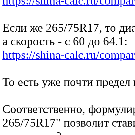
https://shina-calc.ru/compar
Если же 265/75R17, то диа
а скорость - с 60 до 64.1:
https://shina-calc.ru/compar
То есть уже почти предел 
Соответственно, формулир
265/75R17" позволит став