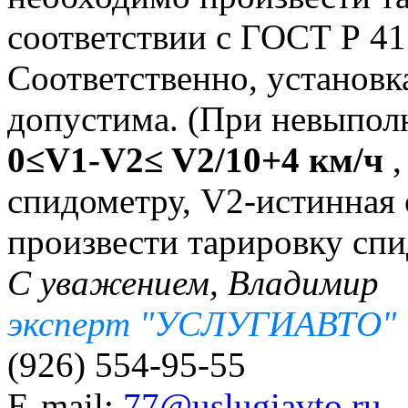
соответствии с ГОСТ Р 41
Соответственно, установ
допустима. (При невыпол
0≤V1-V2≤ V2/10+4 км/ч
,
спидометру, V2-истинная 
произвести тарировку спи
С уважением, Владимир
эксперт "УСЛУГИАВТО"
(926) 554-95-55
E-mail:
77@uslugiavto.ru