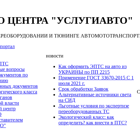
 ЦЕНТРА "УСЛУГИАВТО"
 ПЕРЕОБОРУДОВАНИИ И ТЮНИНГЕ АВТОМОТОТРАНСПОРТНЫХ С
портал
новости
 ПТС
Как оформить ЭПТС на авто из
мые вопросы
УКРАИНЫ по ПП 2215
окументов по
Применение ГОСТ 33670-2015 С 1
анию
июля 2021 г.
нных документов
Срок обработки Заявок
гического класса
С
Альтернативные источники света
рганов
на СИД
ой власти
Льготные условия по экспертизе
й центр
переоборудованных ТС
О
Экологический класс: как
ставителем
определить? как внести в ПТС?
О"