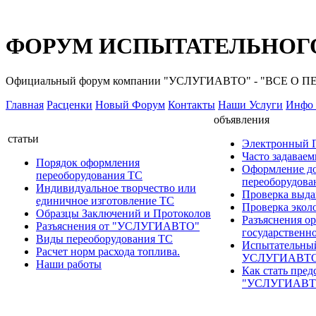
ФОРУМ ИСПЫТАТЕЛЬНОГО
Официальный форум компании "УСЛУГИАВТО" - "ВСЕ О
Главная
Расценки
Новый Форум
Контакты
Наши Услуги
Инфо 
объявления
статьи
Электронный
Часто задавае
Порядок оформления
Оформление д
переоборудования ТС
переоборудов
Индивидуальное творчество или
Проверка выда
единичное изготовление ТС
Проверка эколо
Образцы Заключений и Протоколов
Разъяснения о
Разъяснения от "УСЛУГИАВТО"
государственн
Виды переоборудования ТС
Испытательны
Расчет норм расхода топлива.
УСЛУГИАВТ
Наши работы
Как стать пред
"УСЛУГИАВТ