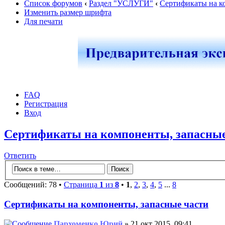
Список форумов
‹
Раздел "УСЛУГИ"
‹
Сертификаты на к
Изменить размер шрифта
Для печати
FAQ
Регистрация
Вход
Сертификаты на компоненты, запасные
Ответить
Сообщений: 78 •
Страница
1
из
8
•
1
,
2
,
3
,
4
,
5
...
8
Сертификаты на компоненты, запасные части
Пархоменко Юрий
» 21 окт 2015, 09:41