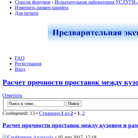
Список форумов
‹
Испытательная лаборатория УСЛУГИ
Изменить размер шрифта
Для печати
FAQ
Регистрация
Вход
Расчет прочности проставок между куз
Ответить
Сообщений: 13 •
Страница
1
из
2
•
1
,
2
Расчет прочности проставок между кузовом и ра
Anastasia
» 05 апр 2017, 17:18