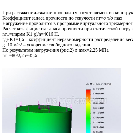
При растяжении-сжатии проводится расчет элементов конструк
Коэффициент запаса прочности по текучести nт=σ т/σ max
Нагружение проводится в программе виртуального трехмерног
Расчет коэффициента запаса прочности при статической нагруз
nт1=(mрмм K1 g)/n=4016 Н,
где К1=1,6 – коэффициент неравномерности распределения веса
g=10 м/с2 – ускорение свободного падения.
По результатам нагружения (рис.2) σ max=2,25 МПа
nт1=80/2,25=35,6