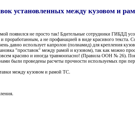
вок установленных между кузовом и рамо
амой появился не просто так! Бдительные сотрудники ГИБДД ус
роработанным, а не профанацией в виде красивого текста. Со
ень давно использует капролон (полиамид) для крепления кузов
тановка "проставок" между рамой и кузовом), так как можно прос
 совсем красиво и иногда травмоопасно! (Правила ООН № 26). П
 нами были проведены расчеты прочности используемых при пер
тавки между кузовом и рамой ТС.
вления.