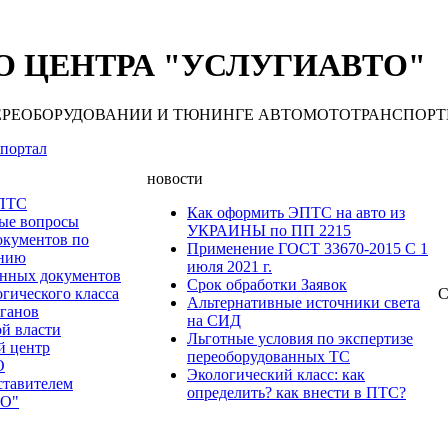
 ЦЕНТРА "УСЛУГИАВТО"
 ПЕРЕОБОРУДОВАНИИ И ТЮНИНГЕ АВТОМОТОТРАНСПОРТНЫХ С
портал
новости
 ПТС
Как оформить ЭПТС на авто из
мые вопросы
УКРАИНЫ по ПП 2215
окументов по
Применение ГОСТ 33670-2015 С 1
анию
июля 2021 г.
нных документов
Срок обработки Заявок
гического класса
С
Альтернативные источники света
рганов
на СИД
ой власти
Льготные условия по экспертизе
й центр
переоборудованных ТС
О
Экологический класс: как
ставителем
определить? как внести в ПТС?
О"