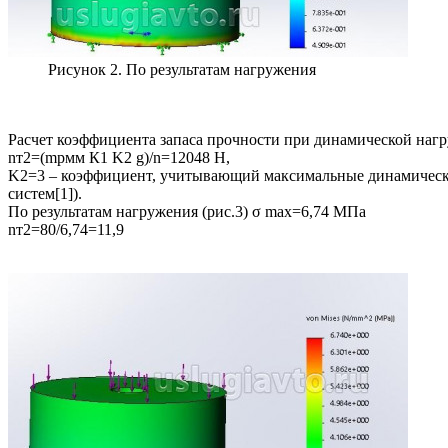
Рисунок 2. По результатам нагружения
Расчет коэффициента запаса прочности при динамической нагр
nт2=(mрмм К1 K2 g)/n=12048 Н,
K2=3 – коэффициент, учитывающий максимальные динамически
систем[1]).
По результатам нагружения (рис.3) σ max=6,74 МПа
nт2=80/6,74=11,9