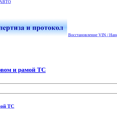
-АВТО
Восстановление VIN / Нан
овом и рамой ТС
мой ТС