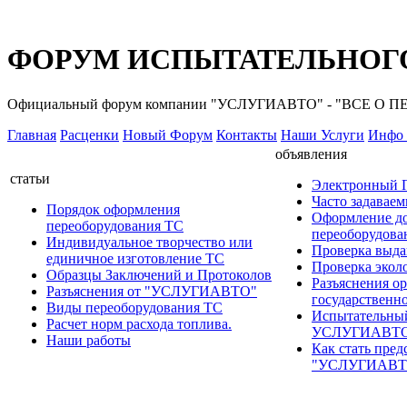
ФОРУМ ИСПЫТАТЕЛЬНОГО
Официальный форум компании "УСЛУГИАВТО" - "ВСЕ О
Главная
Расценки
Новый Форум
Контакты
Наши Услуги
Инфо 
объявления
статьи
Электронный
Часто задавае
Порядок оформления
Оформление д
переоборудования ТС
переоборудов
Индивидуальное творчество или
Проверка выда
единичное изготовление ТС
Проверка эколо
Образцы Заключений и Протоколов
Разъяснения о
Разъяснения от "УСЛУГИАВТО"
государственн
Виды переоборудования ТС
Испытательны
Расчет норм расхода топлива.
УСЛУГИАВТ
Наши работы
Как стать пред
"УСЛУГИАВТ