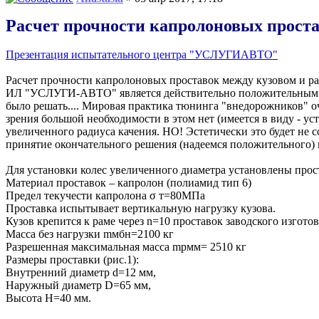
Расчет прочности капролоновых проста
Презентация испытательного центра "УСЛУГИАВТО"
Расчет прочности капролоновых проставок между кузовом и р
ИЛ "УСЛУГИ-АВТО" является действительно положительным и п
было решать.... Мировая практика тюнинга "внедорожников" оч
зрения большой необходимости в этом нет (имеется в виду - ус
увеличенного радиуса качения. НО! Эстетически это будет не
принятие окончательного решения (надеемся положительного)
Для установки колес увеличенного диаметра установлены прос
Материал проставок – капролон (полиамид тип 6)
Предел текучести капролона σ т=80МПа
Проставка испытывает вертикальную нагрузку кузова.
Кузов крепится к раме через n=10 проставок заводского изгото
Масса без нагрузки mмбн=2100 кг
Разрешенная максимальная масса mрмм= 2510 кг
Размеры проставки (рис.1):
Внутренний диаметр d=12 мм,
Наружный диаметр D=65 мм,
Высота H=40 мм.