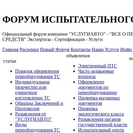
ФОРУМ ИСПЫТАТЕЛЬНОГО
Официальный форум компании "УСЛУГИАВТО" - "ВС
СРЕДСТВ" Экспертиза - Сертификация - Услуги
Главная
Расценки
Новый Форум
Контакты
Наши Услуги
Инфо 
объявления
н
статьи
Электронный ПТС
Порядок оформления
Часто задаваемые
переоборудования ТС
вопросы
Индивидуальное
Оформление
творчество или
документов по
единичное
переоборудованию
изготовление ТС
Проверка выданных
Образцы Заключений и
документов
Протоколов
Проверка
Разъяснения от
экологического класса
"УСЛУГИАВТО"
Разъяснения органов
Виды
государственной власти
переоборудования ТС
Испытательный центр