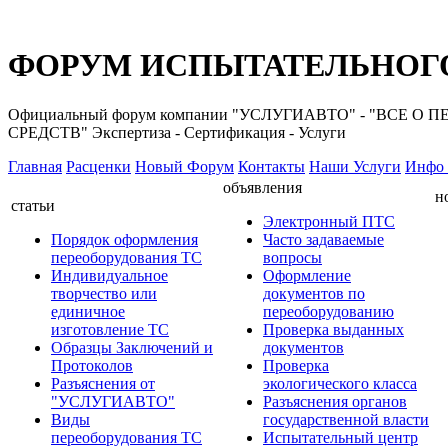
ФОРУМ ИСПЫТАТЕЛЬНОГО
Официальный форум компании "УСЛУГИАВТО" - "ВС
СРЕДСТВ" Экспертиза - Сертификация - Услуги
Главная
Расценки
Новый Форум
Контакты
Наши Услуги
Инфо 
объявления
н
статьи
Электронный ПТС
Порядок оформления
Часто задаваемые
переоборудования ТС
вопросы
Индивидуальное
Оформление
творчество или
документов по
единичное
переоборудованию
изготовление ТС
Проверка выданных
Образцы Заключений и
документов
Протоколов
Проверка
Разъяснения от
экологического класса
"УСЛУГИАВТО"
Разъяснения органов
Виды
государственной власти
переоборудования ТС
Испытательный центр