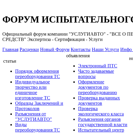
ФОРУМ ИСПЫТАТЕЛЬНОГО
Официальный форум компании "УСЛУГИАВТО" - "ВС
СРЕДСТВ" Экспертиза - Сертификация - Услуги
Главная
Расценки
Новый Форум
Контакты
Наши Услуги
Инфо 
объявления
н
статьи
Электронный ПТС
Порядок оформления
Часто задаваемые
переоборудования ТС
вопросы
Индивидуальное
Оформление
творчество или
документов по
единичное
переоборудованию
изготовление ТС
Проверка выданных
Образцы Заключений и
документов
Протоколов
Проверка
Разъяснения от
экологического класса
"УСЛУГИАВТО"
Разъяснения органов
Виды
государственной власти
переоборудования ТС
Испытательный центр