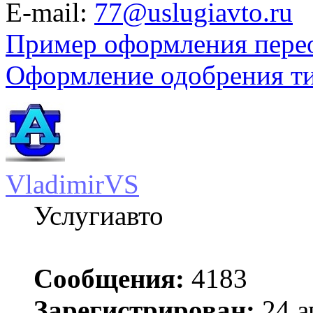
E-mail:
77@uslugiavto.ru
Пример оформления пере
Оформление одобрения т
VladimirVS
Услугиавто
Сообщения:
4183
Зарегистрирован:
24 а