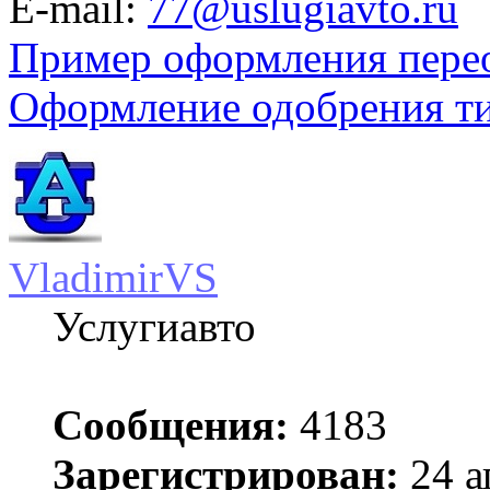
E-mail:
77@uslugiavto.ru
Пример оформления пере
Оформление одобрения т
VladimirVS
Услугиавто
Сообщения:
4183
Зарегистрирован:
24 а