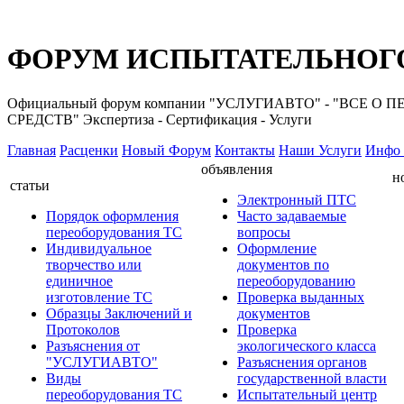
ФОРУМ ИСПЫТАТЕЛЬНОГО
Официальный форум компании "УСЛУГИАВТО" - "ВС
СРЕДСТВ" Экспертиза - Сертификация - Услуги
Главная
Расценки
Новый Форум
Контакты
Наши Услуги
Инфо 
объявления
н
статьи
Электронный ПТС
Порядок оформления
Часто задаваемые
переоборудования ТС
вопросы
Индивидуальное
Оформление
творчество или
документов по
единичное
переоборудованию
изготовление ТС
Проверка выданных
Образцы Заключений и
документов
Протоколов
Проверка
Разъяснения от
экологического класса
"УСЛУГИАВТО"
Разъяснения органов
Виды
государственной власти
переоборудования ТС
Испытательный центр