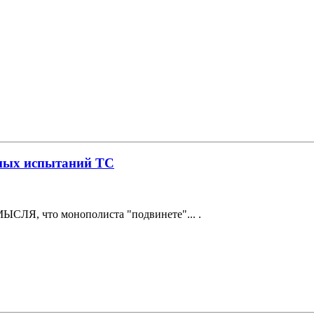
нных испытаний ТС
МЫСЛЯ, что монополиста "подвинете"... .