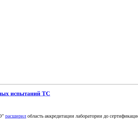
нных испытаний ТС
О"
расширил
область аккредитации лаборатории до сертифика