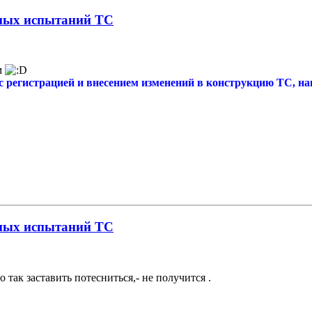
нных испытаний ТС
м
регистрацией и внесением изменений в конструкцию ТС, нан
нных испытаний ТС
так заставить потесниться,- не получится .