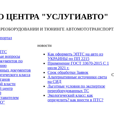
 ЦЕНТРА "УСЛУГИАВТО"
 ПЕРЕОБОРУДОВАНИИ И ТЮНИНГЕ АВТОМОТОТРАНСПОРТНЫХ С
портал
новости
 ПТС
Как оформить ЭПТС на авто из
мые вопросы
УКРАИНЫ по ПП 2215
окументов по
Применение ГОСТ 33670-2015 С 1
анию
июля 2021 г.
нных документов
Срок обработки Заявок
гического класса
С
Альтернативные источники света
рганов
на СИД
ой власти
Льготные условия по экспертизе
й центр
переоборудованных ТС
О
Экологический класс: как
ставителем
определить? как внести в ПТС?
О"