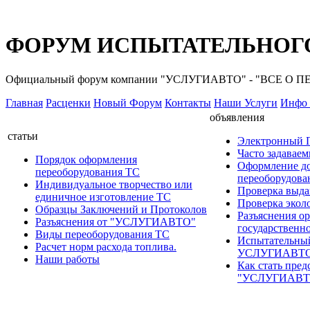
ФОРУМ ИСПЫТАТЕЛЬНОГО
Официальный форум компании "УСЛУГИАВТО" - "ВСЕ О
Главная
Расценки
Новый Форум
Контакты
Наши Услуги
Инфо 
объявления
статьи
Электронный
Часто задавае
Порядок оформления
Оформление д
переоборудования ТС
переоборудов
Индивидуальное творчество или
Проверка выда
единичное изготовление ТС
Проверка эколо
Образцы Заключений и Протоколов
Разъяснения о
Разъяснения от "УСЛУГИАВТО"
государственн
Виды переоборудования ТС
Испытательны
Расчет норм расхода топлива.
УСЛУГИАВТ
Наши работы
Как стать пред
"УСЛУГИАВТ