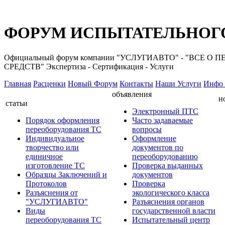
ФОРУМ ИСПЫТАТЕЛЬНОГО
Официальный форум компании "УСЛУГИАВТО" - "ВС
СРЕДСТВ" Экспертиза - Сертификация - Услуги
Главная
Расценки
Новый Форум
Контакты
Наши Услуги
Инфо 
объявления
н
статьи
Электронный ПТС
Порядок оформления
Часто задаваемые
переоборудования ТС
вопросы
Индивидуальное
Оформление
творчество или
документов по
единичное
переоборудованию
изготовление ТС
Проверка выданных
Образцы Заключений и
документов
Протоколов
Проверка
Разъяснения от
экологического класса
"УСЛУГИАВТО"
Разъяснения органов
Виды
государственной власти
переоборудования ТС
Испытательный центр