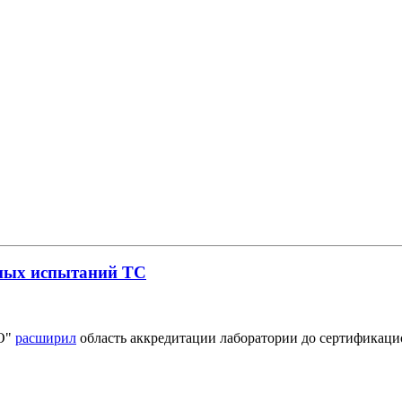
нных испытаний ТС
О"
расширил
область аккредитации лаборатории до сертифика