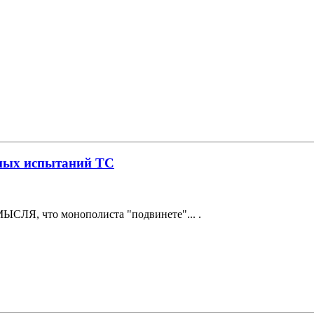
нных испытаний ТС
МЫСЛЯ, что монополиста "подвинете"... .