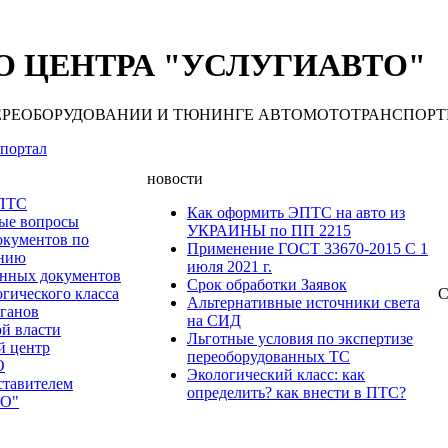
 ЦЕНТРА "УСЛУГИАВТО"
 ПЕРЕОБОРУДОВАНИИ И ТЮНИНГЕ АВТОМОТОТРАНСПОРТНЫХ С
портал
новости
 ПТС
Как оформить ЭПТС на авто из
мые вопросы
УКРАИНЫ по ПП 2215
окументов по
Применение ГОСТ 33670-2015 С 1
анию
июля 2021 г.
нных документов
Срок обработки Заявок
гического класса
С
Альтернативные источники света
рганов
на СИД
ой власти
Льготные условия по экспертизе
й центр
переоборудованных ТС
О
Экологический класс: как
ставителем
определить? как внести в ПТС?
О"