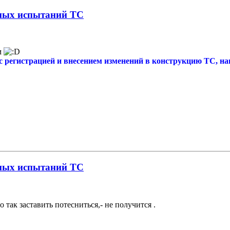
нных испытаний ТС
м
регистрацией и внесением изменений в конструкцию ТС, нан
нных испытаний ТС
так заставить потесниться,- не получится .