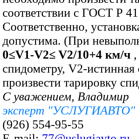
соответствии с ГОСТ Р 41
Соответственно, установ
допустима. (При невыпол
0≤V1-V2≤ V2/10+4 км/ч
,
спидометру, V2-истинная 
произвести тарировку спи
С уважением, Владимир
эксперт "УСЛУГИАВТО"
(926) 554-95-55
E-mail:
77@uslugiavto.ru