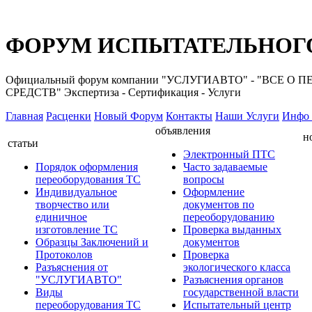
ФОРУМ ИСПЫТАТЕЛЬНОГО
Официальный форум компании "УСЛУГИАВТО" - "ВС
СРЕДСТВ" Экспертиза - Сертификация - Услуги
Главная
Расценки
Новый Форум
Контакты
Наши Услуги
Инфо 
объявления
н
статьи
Электронный ПТС
Порядок оформления
Часто задаваемые
переоборудования ТС
вопросы
Индивидуальное
Оформление
творчество или
документов по
единичное
переоборудованию
изготовление ТС
Проверка выданных
Образцы Заключений и
документов
Протоколов
Проверка
Разъяснения от
экологического класса
"УСЛУГИАВТО"
Разъяснения органов
Виды
государственной власти
переоборудования ТС
Испытательный центр