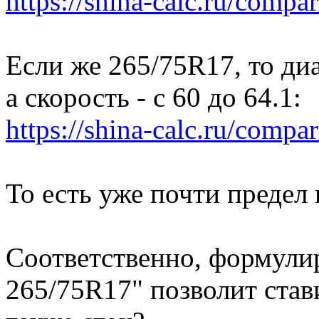
https://shina-calc.ru/compar
Если же 265/75R17, то диа
а скорость - с 60 до 64.1:
https://shina-calc.ru/compar
То есть уже почти предел 
Соответственно, формулир
265/75R17" позволит став