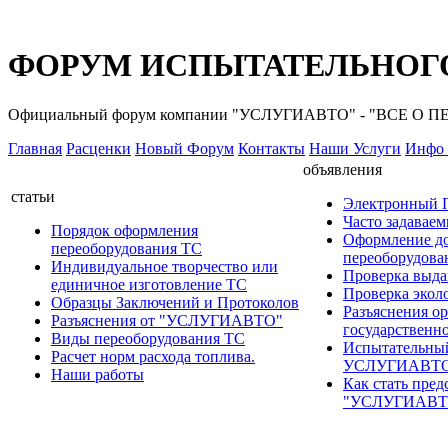
ФОРУМ ИСПЫТАТЕЛЬНОГО
Официальный форум компании "УСЛУГИАВТО" - "ВСЕ О
Главная
Расценки
Новый Форум
Контакты
Наши Услуги
Инфо 
объявления
статьи
Электронный
Часто задавае
Порядок оформления
Оформление д
переоборудования ТС
переоборудов
Индивидуальное творчество или
Проверка выда
единичное изготовление ТС
Проверка эколо
Образцы Заключений и Протоколов
Разъяснения о
Разъяснения от "УСЛУГИАВТО"
государственн
Виды переоборудования ТС
Испытательны
Расчет норм расхода топлива.
УСЛУГИАВТ
Наши работы
Как стать пред
"УСЛУГИАВТ