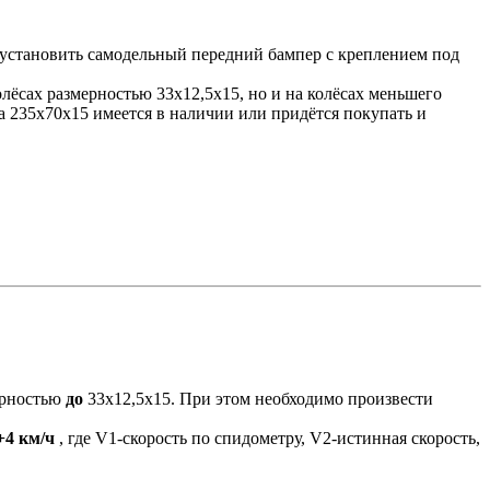
; установить самодельный передний бампер с креплением под
лёсах размерностью 33х12,5х15, но и на колёсах меньшего
на 235х70х15 имеется в наличии или придётся покупать и
ерностью
до
33х12,5х15. При этом необходимо произвести
+4 км/ч
, где V1-скорость по спидометру, V2-истинная скорость,