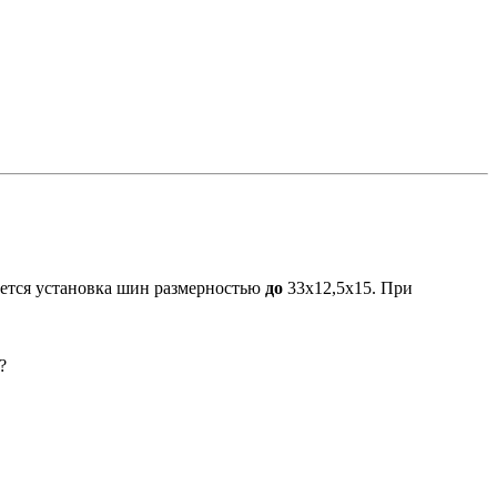
ается установка шин размерностью
до
33х12,5х15. При
?