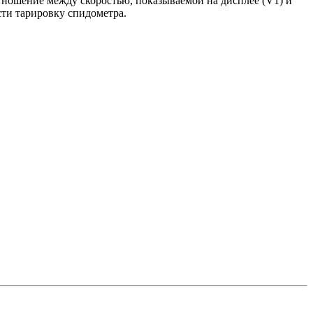
тношение между скоростью, показываемой на дисплее (V1) и
сти тарировку спидометра.