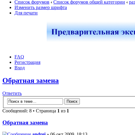
Список форумов
‹
Список форумов общей категории
‹
ра
Изменить размер шрифта
Для печати
FAQ
Регистрация
Вход
Обратная замена
Ответить
Сообщений: 8 • Страница
1
из
1
Обратная замена
andrei
» 06 окт 2009, 18:13