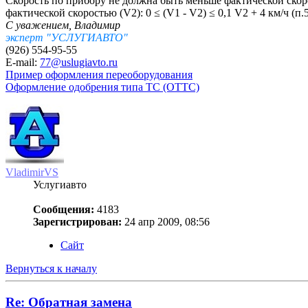
Скорость по прибору не должна быть меньше фактической скор
фактической скоростью (V2): 0 ≤ (V1 - V2) ≤ 0,1 V2 + 4 км/ч 
С уважением, Владимир
эксперт "УСЛУГИАВТО"
(926) 554-95-55
E-mail:
77@uslugiavto.ru
Пример оформления переоборудования
Оформление одобрения типа ТС (ОТТС)
VladimirVS
Услугиавто
Сообщения:
4183
Зарегистрирован:
24 апр 2009, 08:56
Сайт
Вернуться к началу
Re: Обратная замена