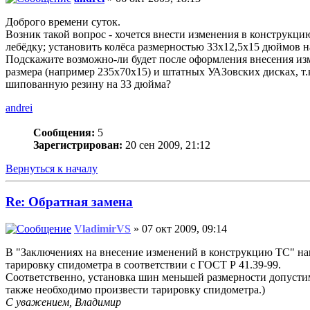
Доброго времени суток.
Возник такой вопрос - хочется внести изменения в конструкци
лебёдку; установить колёса размерностью 33х12,5х15 дюймов 
Подскажите возможно-ли будет после оформления внесения изме
размера (например 235х70х15) и штатных УАЗовских дисках, т.к
шипованную резину на 33 дюйма?
andrei
Сообщения:
5
Зарегистрирован:
20 сен 2009, 21:12
Вернуться к началу
Re: Обратная замена
VladimirVS
» 07 окт 2009, 09:14
В "Заключениях на внесение изменений в конструкцию ТС" наш
тарировку спидометра в соответствии с ГОСТ Р 41.39-99.
Соответственно, установка шин меньшей размерности допуст
также необходимо произвести тарировку спидометра.)
С уважением, Владимир