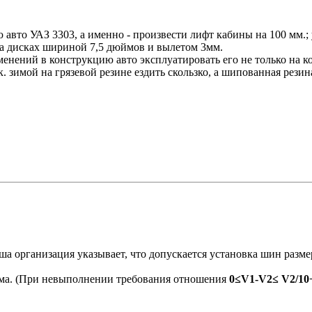
ю авто УАЗ 3303, а именно - произвести лифт кабины на 100 мм.
на дисках шириной 7,5 дюймов и вылетом 3мм.
нений в конструкцию авто эксплуатировать его не только на ко
. зимой на грязевой резине ездить скользко, а шипованная рези
а организация указывает, что допускается установка шин разм
има. (При невыполнении требования отношения
0≤V1-V2≤ V2/10