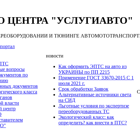
 ЦЕНТРА "УСЛУГИАВТО"
 ПЕРЕОБОРУДОВАНИИ И ТЮНИНГЕ АВТОМОТОТРАНСПОРТНЫХ С
портал
новости
 ПТС
Как оформить ЭПТС на авто из
мые вопросы
УКРАИНЫ по ПП 2215
окументов по
Применение ГОСТ 33670-2015 С 1
анию
июля 2021 г.
нных документов
Срок обработки Заявок
гического класса
С
Альтернативные источники света
рганов
на СИД
ой власти
Льготные условия по экспертизе
й центр
переоборудованных ТС
О
Экологический класс: как
ставителем
определить? как внести в ПТС?
О"