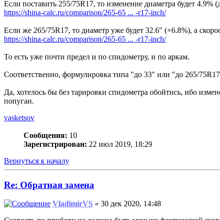
Если поставить 255/75R17, то изменение диаметра будет 4.9% (до 
https://shina-calc.ru/comparison/265-65 ... -r17-inch/
Если же 265/75R17, то диаметр уже будет 32.6" (+6.8%), а скорост
https://shina-calc.ru/comparison/265-65 ... -r17-inch/
То есть уже почти предел и по спидометру, и по аркам.
Соответственно, формулировка типа "до 33" или "до 265/75R17
Да, хотелось бы без тарировки спидометра обойтись, ибо изме
попугаи.
vasketsov
Сообщения:
10
Зарегистрирован:
22 июл 2019, 18:29
Вернуться к началу
Re: Обратная замена
VladimirVS
» 30 дек 2020, 14:48