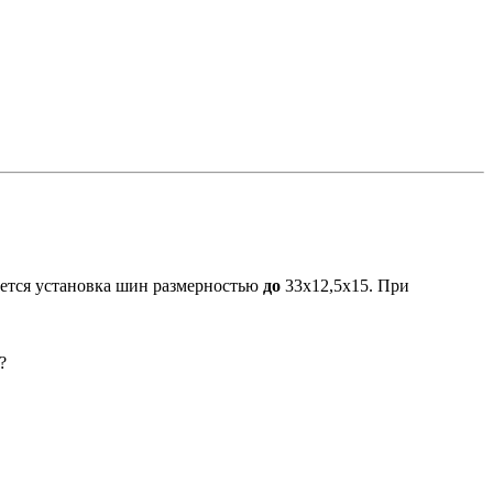
ается установка шин размерностью
до
33х12,5х15. При
?