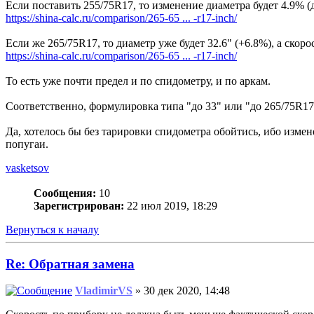
Если поставить 255/75R17, то изменение диаметра будет 4.9% (до 
https://shina-calc.ru/comparison/265-65 ... -r17-inch/
Если же 265/75R17, то диаметр уже будет 32.6" (+6.8%), а скорост
https://shina-calc.ru/comparison/265-65 ... -r17-inch/
То есть уже почти предел и по спидометру, и по аркам.
Соответственно, формулировка типа "до 33" или "до 265/75R17
Да, хотелось бы без тарировки спидометра обойтись, ибо изме
попугаи.
vasketsov
Сообщения:
10
Зарегистрирован:
22 июл 2019, 18:29
Вернуться к началу
Re: Обратная замена
VladimirVS
» 30 дек 2020, 14:48