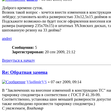
Доброго времени суток.
Возник такой вопрос - хочется внести изменения в конструкци
лебёдку; установить колёса размерностью 33х12,5х15 дюймов 
Подскажите возможно-ли будет после оформления внесения изме
размера (например 235х70х15) и штатных УАЗовских дисках, т.к
шипованную резину на 33 дюйма?
andrei
Сообщения:
5
Зарегистрирован:
20 сен 2009, 21:12
Вернуться к началу
Re: Обратная замена
VladimirVS
» 07 окт 2009, 09:14
В "Заключениях на внесение изменений в конструкцию ТС" наш
тарировку спидометра в соответствии с ГОСТ Р 41.39-99.
Соответственно, установка шин меньшей размерности допуст
также необходимо произвести тарировку спидометра.)
С уважением, Владимир