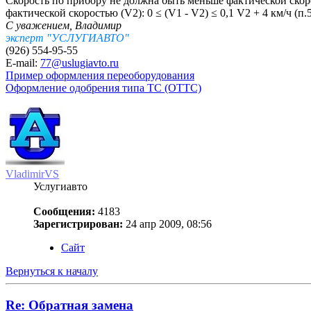
Скорость по прибору не должна быть меньше фактической скор
фактической скоростью (V2): 0 ≤ (V1 - V2) ≤ 0,1 V2 + 4 км/ч 
С уважением, Владимир
эксперт "УСЛУГИАВТО"
(926) 554-95-55
E-mail:
77@uslugiavto.ru
Пример оформления переоборудования
Оформление одобрения типа ТС (ОТТС)
VladimirVS
Услугиавто
Сообщения:
4183
Зарегистрирован:
24 апр 2009, 08:56
Сайт
Вернуться к началу
Re: Обратная замена