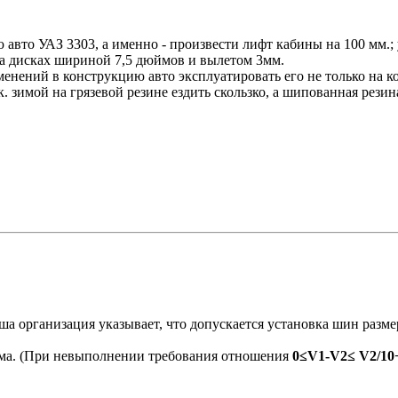
ю авто УАЗ 3303, а именно - произвести лифт кабины на 100 мм.
на дисках шириной 7,5 дюймов и вылетом 3мм.
нений в конструкцию авто эксплуатировать его не только на ко
. зимой на грязевой резине ездить скользко, а шипованная рези
а организация указывает, что допускается установка шин разм
има. (При невыполнении требования отношения
0≤V1-V2≤ V2/10