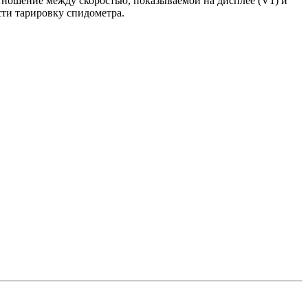
тношение между скоростью, показываемой на дисплее (V1) и
сти тарировку спидометра.