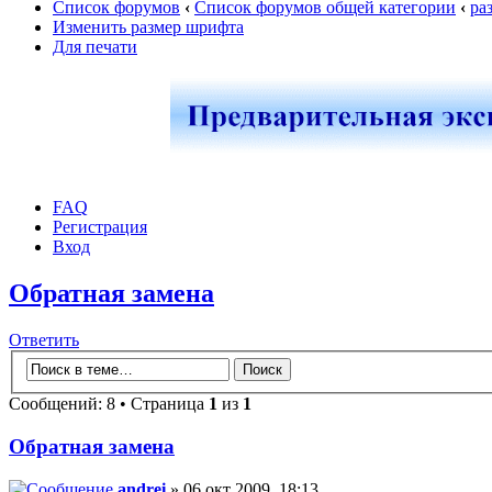
Список форумов
‹
Список форумов общей категории
‹
ра
Изменить размер шрифта
Для печати
FAQ
Регистрация
Вход
Обратная замена
Ответить
Сообщений: 8 • Страница
1
из
1
Обратная замена
andrei
» 06 окт 2009, 18:13