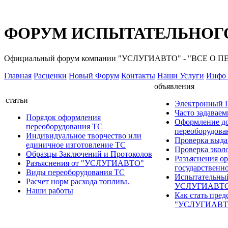
ФОРУМ ИСПЫТАТЕЛЬНОГО
Официальный форум компании "УСЛУГИАВТО" - "ВСЕ О
Главная
Расценки
Новый Форум
Контакты
Наши Услуги
Инфо 
объявления
статьи
Электронный
Часто задавае
Порядок оформления
Оформление д
переоборудования ТС
переоборудов
Индивидуальное творчество или
Проверка выда
единичное изготовление ТС
Проверка эколо
Образцы Заключений и Протоколов
Разъяснения о
Разъяснения от "УСЛУГИАВТО"
государственн
Виды переоборудования ТС
Испытательны
Расчет норм расхода топлива.
УСЛУГИАВТ
Наши работы
Как стать пред
"УСЛУГИАВТ