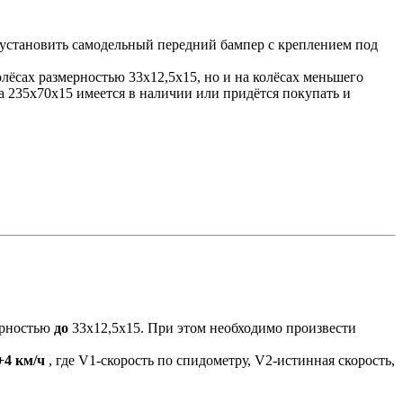
; установить самодельный передний бампер с креплением под
лёсах размерностью 33х12,5х15, но и на колёсах меньшего
на 235х70х15 имеется в наличии или придётся покупать и
ерностью
до
33х12,5х15. При этом необходимо произвести
+4 км/ч
, где V1-скорость по спидометру, V2-истинная скорость,