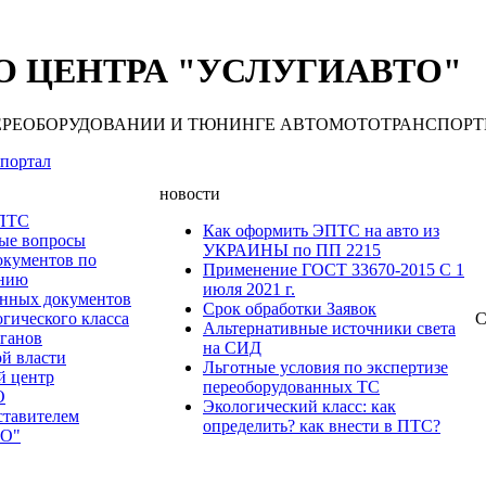
 ЦЕНТРА "УСЛУГИАВТО"
 ПЕРЕОБОРУДОВАНИИ И ТЮНИНГЕ АВТОМОТОТРАНСПОРТНЫХ С
портал
новости
 ПТС
Как оформить ЭПТС на авто из
мые вопросы
УКРАИНЫ по ПП 2215
окументов по
Применение ГОСТ 33670-2015 С 1
анию
июля 2021 г.
нных документов
Срок обработки Заявок
гического класса
С
Альтернативные источники света
рганов
на СИД
ой власти
Льготные условия по экспертизе
й центр
переоборудованных ТС
О
Экологический класс: как
ставителем
определить? как внести в ПТС?
О"