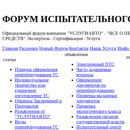
ФОРУМ ИСПЫТАТЕЛЬНОГО
Официальный форум компании "УСЛУГИАВТО" - "ВС
СРЕДСТВ" Экспертиза - Сертификация - Услуги
Главная
Расценки
Новый Форум
Контакты
Наши Услуги
Инфо 
объявления
н
статьи
Электронный ПТС
Порядок оформления
Часто задаваемые
переоборудования ТС
вопросы
Индивидуальное
Оформление
творчество или
документов по
единичное
переоборудованию
изготовление ТС
Проверка выданных
Образцы Заключений и
документов
Протоколов
Проверка
Разъяснения от
экологического класса
"УСЛУГИАВТО"
Разъяснения органов
Виды
государственной власти
переоборудования ТС
Испытательный центр