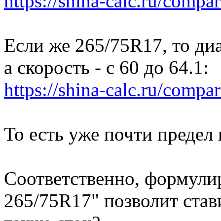
https://shina-calc.ru/compar
Если же 265/75R17, то диа
а скорость - с 60 до 64.1:
https://shina-calc.ru/compar
То есть уже почти предел 
Соответственно, формулир
265/75R17" позволит став