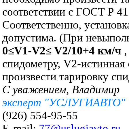
соответствии с ГОСТ Р 41
Соответственно, установ
допустима. (При невыпол
0≤V1-V2≤ V2/10+4 км/ч
,
спидометру, V2-истинная 
произвести тарировку спи
С уважением, Владимир
эксперт "УСЛУГИАВТО"
(926) 554-95-55
E-mail:
77@uslugiavto.ru