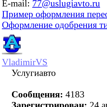
E-mail:
77@uslugiavto.ru
Пример оформления пере
Оформление одобрения т
VladimirVS
Услугиавто
Сообщения:
4183
Зарегистрирован:
24 а