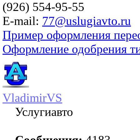
(926) 554-95-55
E-mail:
77@uslugiavto.ru
Пример оформления пере
Оформление одобрения т
VladimirVS
Услугиавто
Сообщения:
4183