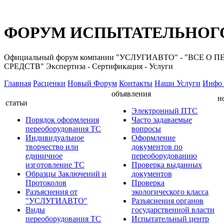
ФОРУМ ИСПЫТАТЕЛЬНОГО
Официальный форум компании "УСЛУГИАВТО" - "ВС
СРЕДСТВ" Экспертиза - Сертификация - Услуги
Главная
Расценки
Новый Форум
Контакты
Наши Услуги
Инфо 
объявления
н
статьи
Электронный ПТС
Порядок оформления
Часто задаваемые
переоборудования ТС
вопросы
Индивидуальное
Оформление
творчество или
документов по
единичное
переоборудованию
изготовление ТС
Проверка выданных
Образцы Заключений и
документов
Протоколов
Проверка
Разъяснения от
экологического класса
"УСЛУГИАВТО"
Разъяснения органов
Виды
государственной власти
переоборудования ТС
Испытательный центр