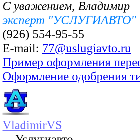
С уважением, Владимир
эксперт "УСЛУГИАВТО"
(926) 554-95-55
E-mail:
77@uslugiavto.ru
Пример оформления пере
Оформление одобрения т
VladimirVS
Услугиавто