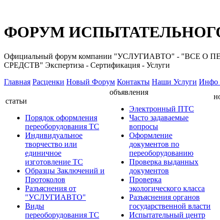
ФОРУМ ИСПЫТАТЕЛЬНОГО
Официальный форум компании "УСЛУГИАВТО" - "ВС
СРЕДСТВ" Экспертиза - Сертификация - Услуги
Главная
Расценки
Новый Форум
Контакты
Наши Услуги
Инфо 
объявления
н
статьи
Электронный ПТС
Порядок оформления
Часто задаваемые
переоборудования ТС
вопросы
Индивидуальное
Оформление
творчество или
документов по
единичное
переоборудованию
изготовление ТС
Проверка выданных
Образцы Заключений и
документов
Протоколов
Проверка
Разъяснения от
экологического класса
"УСЛУГИАВТО"
Разъяснения органов
Виды
государственной власти
переоборудования ТС
Испытательный центр