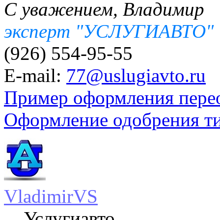
С уважением, Владимир
эксперт "УСЛУГИАВТО"
(926) 554-95-55
E-mail:
77@uslugiavto.ru
Пример оформления пере
Оформление одобрения т
VladimirVS
Услугиавто