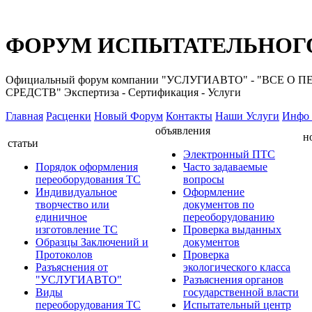
ФОРУМ ИСПЫТАТЕЛЬНОГО
Официальный форум компании "УСЛУГИАВТО" - "ВС
СРЕДСТВ" Экспертиза - Сертификация - Услуги
Главная
Расценки
Новый Форум
Контакты
Наши Услуги
Инфо 
объявления
н
статьи
Электронный ПТС
Порядок оформления
Часто задаваемые
переоборудования ТС
вопросы
Индивидуальное
Оформление
творчество или
документов по
единичное
переоборудованию
изготовление ТС
Проверка выданных
Образцы Заключений и
документов
Протоколов
Проверка
Разъяснения от
экологического класса
"УСЛУГИАВТО"
Разъяснения органов
Виды
государственной власти
переоборудования ТС
Испытательный центр