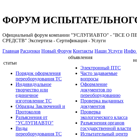
ФОРУМ ИСПЫТАТЕЛЬНОГО
Официальный форум компании "УСЛУГИАВТО" - "ВС
СРЕДСТВ" Экспертиза - Сертификация - Услуги
Главная
Расценки
Новый Форум
Контакты
Наши Услуги
Инфо 
объявления
н
статьи
Электронный ПТС
Порядок оформления
Часто задаваемые
переоборудования ТС
вопросы
Индивидуальное
Оформление
творчество или
документов по
единичное
переоборудованию
изготовление ТС
Проверка выданных
Образцы Заключений и
документов
Протоколов
Проверка
Разъяснения от
экологического класса
"УСЛУГИАВТО"
Разъяснения органов
Виды
государственной власти
переоборудования ТС
Испытательный центр