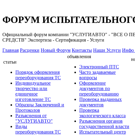
ФОРУМ ИСПЫТАТЕЛЬНОГО
Официальный форум компании "УСЛУГИАВТО" - "ВС
СРЕДСТВ" Экспертиза - Сертификация - Услуги
Главная
Расценки
Новый Форум
Контакты
Наши Услуги
Инфо 
объявления
н
статьи
Электронный ПТС
Порядок оформления
Часто задаваемые
переоборудования ТС
вопросы
Индивидуальное
Оформление
творчество или
документов по
единичное
переоборудованию
изготовление ТС
Проверка выданных
Образцы Заключений и
документов
Протоколов
Проверка
Разъяснения от
экологического класса
"УСЛУГИАВТО"
Разъяснения органов
Виды
государственной власти
переоборудования ТС
Испытательный центр