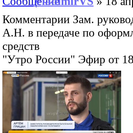
VladimirVS
» 18 ап
Комментарии Зам. руково
А.Н. в передаче по офор
средств
"Утро России" Эфир от 18