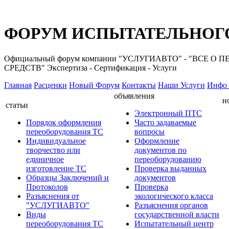
ФОРУМ ИСПЫТАТЕЛЬНОГО
Официальный форум компании "УСЛУГИАВТО" - "ВС
СРЕДСТВ" Экспертиза - Сертификация - Услуги
Главная
Расценки
Новый Форум
Контакты
Наши Услуги
Инфо 
объявления
н
статьи
Электронный ПТС
Порядок оформления
Часто задаваемые
переоборудования ТС
вопросы
Индивидуальное
Оформление
творчество или
документов по
единичное
переоборудованию
изготовление ТС
Проверка выданных
Образцы Заключений и
документов
Протоколов
Проверка
Разъяснения от
экологического класса
"УСЛУГИАВТО"
Разъяснения органов
Виды
государственной власти
переоборудования ТС
Испытательный центр