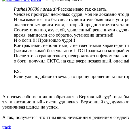
Pasha130686 писал(а):
Рассказываю так сказать.
Человек проиграл несколько судов, мол не доказано что дв
И оказывается что бы сделать двигатель бывшим в употр
аналогичным двигателем, который предполагается устано
Соответственно, аху е, ой, удивленный решениями судов 
время, выписали его обратно, установив штатный.
И о боги!!!! Произошло чудо!!!
Контрактный, непонятный, с неизвестными характеристик
(таким же какой был указан в ПТС Прадика на который ег
После этого грандиозного, невероятного и феноменальног
о боги, получил СКТС, на еще вчера незаконный, опасны
P.S.
Если уже подобное отвечал, то прошу прощение за повтор
А почему собственник не обратился в Верховный суд? тогда бы
т.ч. и кассационный - очень удивлялся. Верховный суд думаю 
увеличивая шансы на успех.
А так, получается что этим явно незаконным решением создает
track