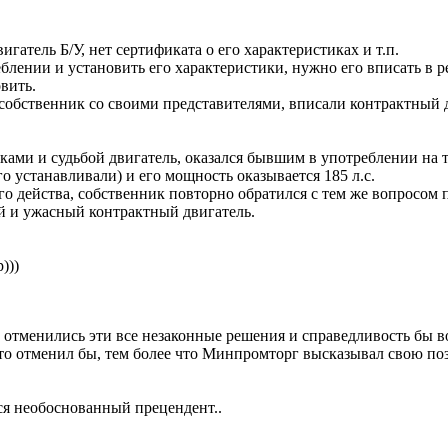
игатель Б/У, нет сертификата о его характеристиках и т.п.
еблении и установить его характеристики, нужно его вписать в
вить.
собственник со своими представителями, вписали контрактный д
ами и судьбой двигатель, оказался бывшим в употреблении на т
о устанавливали) и его мощность оказывается 185 л.с.
о действа, собственник повторно обратился с тем же вопросом п
й и ужасный контрактный двигатель.
)))
 отменились эти все незаконные решения и справедливость бы во
что отменил бы, тем более что Минпромторг высказывал свою по
ся необоснованный прецендент..