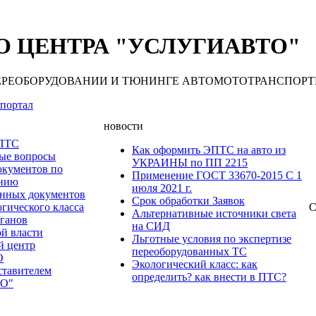
 ЦЕНТРА "УСЛУГИАВТО"
 ПЕРЕОБОРУДОВАНИИ И ТЮНИНГЕ АВТОМОТОТРАНСПОРТНЫХ С
портал
новости
 ПТС
Как оформить ЭПТС на авто из
мые вопросы
УКРАИНЫ по ПП 2215
окументов по
Применение ГОСТ 33670-2015 С 1
анию
июля 2021 г.
нных документов
Срок обработки Заявок
гического класса
С
Альтернативные источники света
рганов
на СИД
ой власти
Льготные условия по экспертизе
й центр
переоборудованных ТС
О
Экологический класс: как
ставителем
определить? как внести в ПТС?
О"