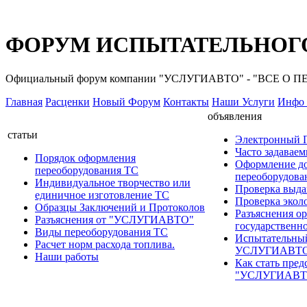
ФОРУМ ИСПЫТАТЕЛЬНОГО
Официальный форум компании "УСЛУГИАВТО" - "ВСЕ О
Главная
Расценки
Новый Форум
Контакты
Наши Услуги
Инфо 
объявления
статьи
Электронный
Часто задавае
Порядок оформления
Оформление д
переоборудования ТС
переоборудов
Индивидуальное творчество или
Проверка выда
единичное изготовление ТС
Проверка эколо
Образцы Заключений и Протоколов
Разъяснения о
Разъяснения от "УСЛУГИАВТО"
государственн
Виды переоборудования ТС
Испытательны
Расчет норм расхода топлива.
УСЛУГИАВТ
Наши работы
Как стать пред
"УСЛУГИАВТ