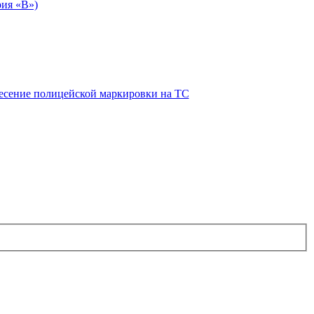
рия «В»)
есение полицейской маркировки на ТС