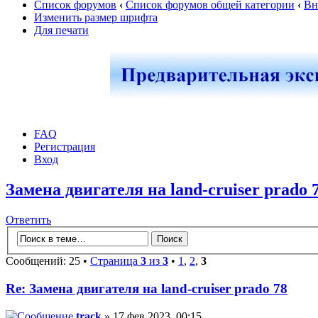
Список форумов
‹
Список форумов общей категории
‹
Вн
Изменить размер шрифта
Для печати
FAQ
Регистрация
Вход
Замена двигателя на land-cruiser prado 
Ответить
Сообщений: 25 •
Страница
3
из
3
•
1
,
2
,
3
Re: Замена двигателя на land-cruiser prado 78
track
» 17 фев 2023, 00:15