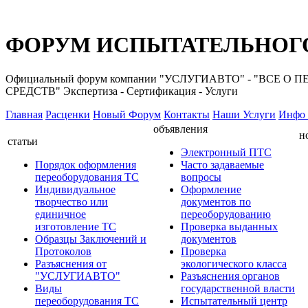
ФОРУМ ИСПЫТАТЕЛЬНОГО
Официальный форум компании "УСЛУГИАВТО" - "ВС
СРЕДСТВ" Экспертиза - Сертификация - Услуги
Главная
Расценки
Новый Форум
Контакты
Наши Услуги
Инфо 
объявления
н
статьи
Электронный ПТС
Порядок оформления
Часто задаваемые
переоборудования ТС
вопросы
Индивидуальное
Оформление
творчество или
документов по
единичное
переоборудованию
изготовление ТС
Проверка выданных
Образцы Заключений и
документов
Протоколов
Проверка
Разъяснения от
экологического класса
"УСЛУГИАВТО"
Разъяснения органов
Виды
государственной власти
переоборудования ТС
Испытательный центр