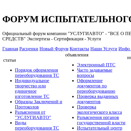
ФОРУМ ИСПЫТАТЕЛЬНОГО
Официальный форум компании "УСЛУГИАВТО" - "ВС
СРЕДСТВ" Экспертиза - Сертификация - Услуги
Главная
Расценки
Новый Форум
Контакты
Наши Услуги
Инфо 
объявления
н
статьи
Электронный ПТС
Порядок оформления
Часто задаваемые
переоборудования ТС
вопросы
Индивидуальное
Оформление
творчество или
документов по
единичное
переоборудованию
изготовление ТС
Проверка выданных
Образцы Заключений и
документов
Протоколов
Проверка
Разъяснения от
экологического класса
"УСЛУГИАВТО"
Разъяснения органов
Виды
государственной власти
переоборудования ТС
Испытательный центр