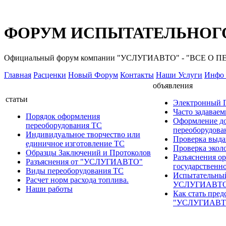
ФОРУМ ИСПЫТАТЕЛЬНОГО
Официальный форум компании "УСЛУГИАВТО" - "ВСЕ О
Главная
Расценки
Новый Форум
Контакты
Наши Услуги
Инфо 
объявления
статьи
Электронный
Часто задавае
Порядок оформления
Оформление д
переоборудования ТС
переоборудов
Индивидуальное творчество или
Проверка выда
единичное изготовление ТС
Проверка эколо
Образцы Заключений и Протоколов
Разъяснения о
Разъяснения от "УСЛУГИАВТО"
государственн
Виды переоборудования ТС
Испытательны
Расчет норм расхода топлива.
УСЛУГИАВТ
Наши работы
Как стать пред
"УСЛУГИАВТ