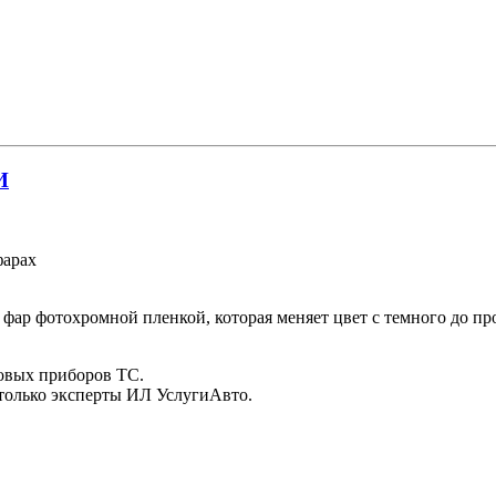
И
фарах
 фар фотохромной пленкой, которая меняет цвет с темного до п
товых приборов ТС.
только эксперты ИЛ УслугиАвто.