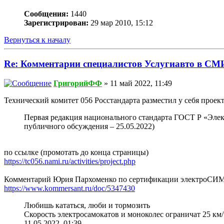
Сообщения:
1440
Зарегистрирован:
29 мар 2010, 15:12
Вернуться к началу
Re: Комментарии специалистов Услугиавто в СМ
ГригорийФФ
» 11 май 2022, 11:49
Технический комитет 056 Росстандарта разместил у себя прое
Первая редакция национального стандарта ГОСТ Р «Элек
публичного обсуждения – 25.05.2022)
по ссылке (промотать до конца страницы)
https://tc056.nami.ru/activities/project.php
Комментарий Юрия Пархоменко по сертификации электроСИМ 
https://www.kommersant.ru/doc/5347430
Любишь кататься, люби и тормозить
Скорость электросамокатов и моноколес ограничат 25 км/
11.05.2022, 01:39