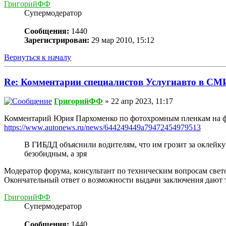
ГригорийФФ
Супермодератор
Сообщения:
1440
Зарегистрирован:
29 мар 2010, 15:12
Вернуться к началу
Re: Комментарии специалистов Услугиавто в СМ
ГригорийФФ
» 22 апр 2023, 11:17
Комментарий Юрия Пархоменко по фотохромным пленкам на 
https://www.autonews.ru/news/644249449a79472454979513
В ГИБДД объяснили водителям, что им грозит за оклейку
безобидным, а зря
Модератор форума, консультант по техническим вопросам све
Окончательный ответ о возможности выдачи заключения дают 
ГригорийФФ
Супермодератор
Сообщения:
1440