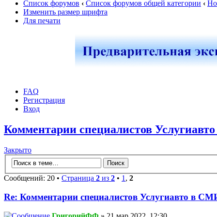
Список форумов
‹
Список форумов общей категории
‹
Но
Изменить размер шрифта
Для печати
FAQ
Регистрация
Вход
Комментарии специалистов Услугиавт
Закрыто
Сообщений: 20 •
Страница
2
из
2
•
1
,
2
Re: Комментарии специалистов Услугиавто в СМ
ГригорийФФ
» 21 мар 2022, 12:30