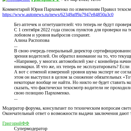
Комментарий Юрия Пархоменко по изменениям Правил техосмот
https://www.autonews.ru/news/62349aff9a7947e84850a3c0
Без аптечек и огнетушителей: что теперь не будут провер
С 1 сентября 2022 года список пунктов для проверки на 
лобовом и уровня выбросов сохранят.
Алина Распопова
...
В свою очередь генеральный директор сертифицированн
зрения водителей. Он обратил внимание на то, что текущ
«Например, у многих автомобилей уже с конвейера начина
иномарки. И что же, их теперь не эксплуатировать? Есл
А вот с отменой измерений уровня шума эксперт не согл
этом он выступил в целом за снижение обязательных «Тот
некоторые вообще не найти. Но никто не будет ставить м
сказать, что фактически техосмотр водители не проходи
свою позицию Пархоменко.
...
Модератор форума, консультант по техническим вопросам све
Окончательный ответ о возможности выдачи заключения дают 
ГригорийФФ
Супермодератор