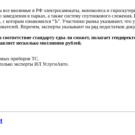
все ввозимые в РФ электросамокаты, моноколеса и гироскуте
о замедления в парках, а также систему спутникового слежения.
 с которым ознакомился “Ъ”. Участники рынка указывают, что
ователей. Впрочем, эксперты указывают на ряд недостатков док
 соответствие стандарту едва ли сможет, полагает гендире
тавляет несколько миллионов рублей.
товых приборов ТС.
только эксперты ИЛ УслугиАвто.
И