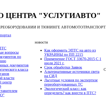
 ЦЕНТРА "УСЛУГИАВТО"
 ПЕРЕОБОРУДОВАНИИ И ТЮНИНГЕ АВТОМОТОТРАНСПОРТНЫХ С
портал
новости
 ПТС
Как оформить ЭПТС на авто из
мые вопросы
УКРАИНЫ по ПП 2215
окументов по
Применение ГОСТ 33670-2015 С 1
анию
июля 2021 г.
нных документов
Срок обработки Заявок
гического класса
С
Альтернативные источники света
рганов
на СИД
ой власти
Льготные условия по экспертизе
й центр
переоборудованных ТС
О
Экологический класс: как
ставителем
определить? как внести в ПТС?
О"