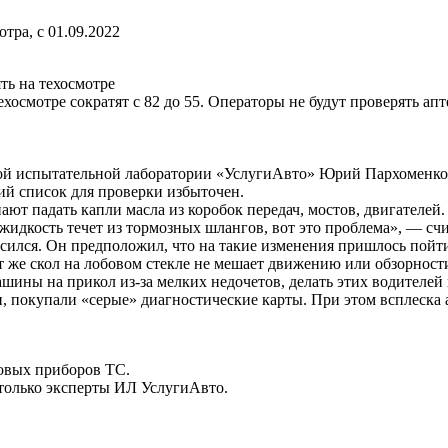
ра, с 01.09.2022
ять на техосмотре
техосмотре сократят с 82 до 55. Операторы не будут проверять а
ой испытательной лаборатории «УслугиАвто» Юрий Пархоменко
ий список для проверки избыточен.
ют падать капли масла из коробок передач, мостов, двигателей
и жидкость течет из тормозных шлангов, вот это проблема», — с
асился. Он предположил, что на такие изменения пришлось пой
 же скол на лобовом стекле не мешает движению или обзорности
ашины на прикол из-за мелких недочетов, делать этих водителей
ли, покупали «серые» диагностические карты. При этом всплеска
товых приборов ТС.
только эксперты ИЛ УслугиАвто.