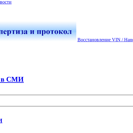
вости
Восстановление VIN / Нан
о в СМИ
И