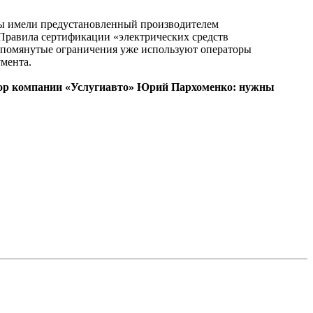
ры имели предустановленный производителем
 Правила сертификации «электрических средств
 упомянутые ограничения уже используют операторы
умента.
ктор компании «Услугиавто» Юрий Пархоменко: нужны