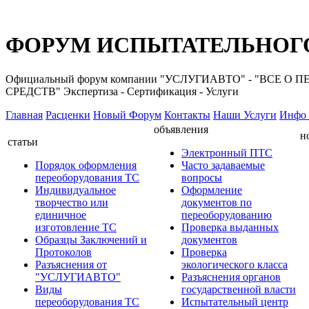
ФОРУМ ИСПЫТАТЕЛЬНОГО
Официальный форум компании "УСЛУГИАВТО" - "ВС
СРЕДСТВ" Экспертиза - Сертификация - Услуги
Главная
Расценки
Новый Форум
Контакты
Наши Услуги
Инфо 
объявления
н
статьи
Электронный ПТС
Порядок оформления
Часто задаваемые
переоборудования ТС
вопросы
Индивидуальное
Оформление
творчество или
документов по
единичное
переоборудованию
изготовление ТС
Проверка выданных
Образцы Заключений и
документов
Протоколов
Проверка
Разъяснения от
экологического класса
"УСЛУГИАВТО"
Разъяснения органов
Виды
государственной власти
переоборудования ТС
Испытательный центр