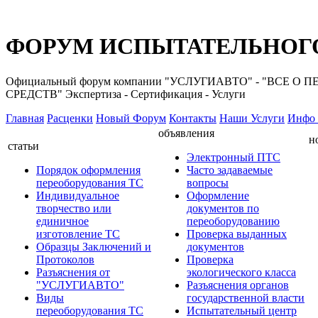
ФОРУМ ИСПЫТАТЕЛЬНОГО
Официальный форум компании "УСЛУГИАВТО" - "ВС
СРЕДСТВ" Экспертиза - Сертификация - Услуги
Главная
Расценки
Новый Форум
Контакты
Наши Услуги
Инфо 
объявления
н
статьи
Электронный ПТС
Порядок оформления
Часто задаваемые
переоборудования ТС
вопросы
Индивидуальное
Оформление
творчество или
документов по
единичное
переоборудованию
изготовление ТС
Проверка выданных
Образцы Заключений и
документов
Протоколов
Проверка
Разъяснения от
экологического класса
"УСЛУГИАВТО"
Разъяснения органов
Виды
государственной власти
переоборудования ТС
Испытательный центр