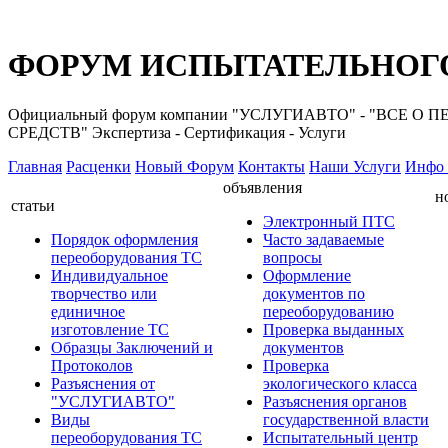
ФОРУМ ИСПЫТАТЕЛЬНОГО
Официальный форум компании "УСЛУГИАВТО" - "ВС
СРЕДСТВ" Экспертиза - Сертификация - Услуги
Главная
Расценки
Новый Форум
Контакты
Наши Услуги
Инфо 
объявления
н
статьи
Электронный ПТС
Порядок оформления
Часто задаваемые
переоборудования ТС
вопросы
Индивидуальное
Оформление
творчество или
документов по
единичное
переоборудованию
изготовление ТС
Проверка выданных
Образцы Заключений и
документов
Протоколов
Проверка
Разъяснения от
экологического класса
"УСЛУГИАВТО"
Разъяснения органов
Виды
государственной власти
переоборудования ТС
Испытательный центр